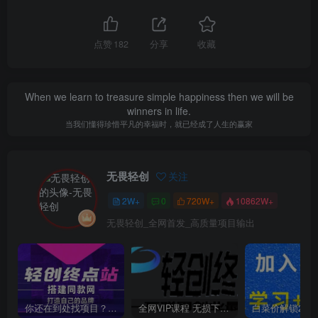
点赞
182
分享
收藏
When we learn to treasure simple happiness then we will be
winners in life.
当我们懂得珍惜平凡的幸福时，就已经成了人生的赢家
无畏轻创
关注
2W+
0
720W+
10862W+
无畏轻创_全网首发_高质量项目输出
你还在到处找项目？还在当韭菜？我靠卖项目一个月收入5万+，曾经我也是个失败者。
全网VIP课程 无损下载~