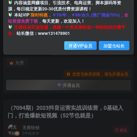
内容涵盖网赚项目、引流技术、电商运营、脚本源码等资
源，每日稳定更新20-30优质付费资源课程！
本站VIP
限时特惠，
￥79/年，￥99/永久 (推广佣金70%)，
全
首页
创业课程
会员专属
正文
站资源免费下载，
每天更新，欢迎加入！
付费阅读
无畏轻创开放加盟，搭建一个和无畏轻创一样的知识付费平
（7094期）2023抖音运营实战训练营，0基础入门，打造爆款短视频（52节也就是）
台，
站长微信：www131478901
此内容为付费阅读，请付费后查看
开通VIP会员
加盟当站长
会员专属资源
免费
您暂无购买权限，请先开通会员
开通会员
（7094期）2023抖音运营实战训练营，0基础入
门，打造爆款短视频（52节也就是）
无畏轻创
关注
2年前发布