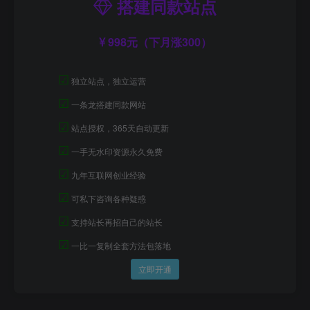
搭建同款站点
998元（下月涨300）
☑
独立站点，独立运营
☑
一条龙搭建同款网站
☑
站点授权，365天自动更新
☑
一手无水印资源永久免费
☑
九年互联网创业经验
☑
可私下咨询各种疑惑
☑
支持站长再招自己的站长
☑
一比一复制全套方法包落地
立即开通