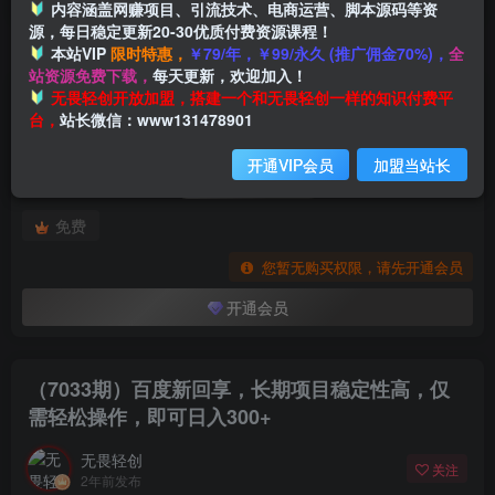
内容涵盖网赚项目、引流技术、电商运营、脚本源码等资
源，每日稳定更新20-30优质付费资源课程！
本站VIP
限时特惠，
￥79/年，￥99/永久 (推广佣金70%)，
全
首页
创业课程
会员专属
正文
站资源免费下载，
每天更新，欢迎加入！
付费阅读
无畏轻创开放加盟，搭建一个和无畏轻创一样的知识付费平
（7033期）百度新回享，长期项目稳定性高，仅需轻松操作，即可日入300+
台，
站长微信：www131478901
此内容为付费阅读，请付费后查看
开通VIP会员
加盟当站长
会员专属资源
免费
您暂无购买权限，请先开通会员
开通会员
（7033期）百度新回享，长期项目稳定性高，仅
需轻松操作，即可日入300+
无畏轻创
关注
2年前发布