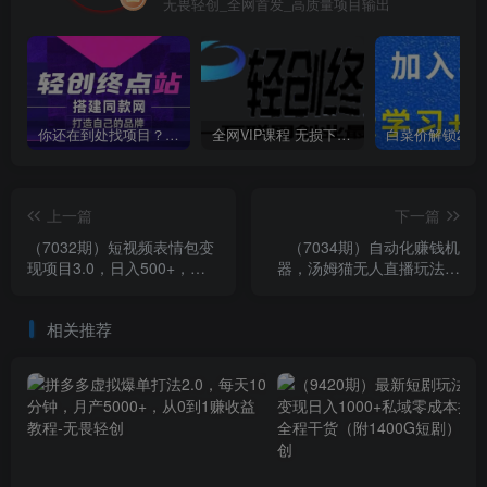
无畏轻创_全网首发_高质量项目输出
你还在到处找项目？还在当韭菜？我靠卖项目一个月收入5万+，曾经我也是个失败者。
全网VIP课程 无损下载~
上一篇
下一篇
（7032期）短视频表情包变
（7034期）自动化赚钱机
现项目3.0，日入500+，新
器，汤姆猫无人直播玩法，
手小白轻松上手（教程+资
每日躺赚3位数
料）
相关推荐