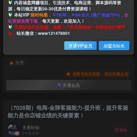
内容涵盖网赚项目、引流技术、电商运营、脚本源码等资
源，每日稳定更新20-30优质付费资源课程！
本站VIP
限时特惠，
￥79/年，￥99/永久 (推广佣金70%)，
全
首页
创业课程
会员专属
正文
站资源免费下载，
每天更新，欢迎加入！
付费阅读
无畏轻创开放加盟，搭建一个和无畏轻创一样的知识付费平
（7028期）电商-金牌客服能力-提升班，提升客服能力是你店铺业绩的关键要素！
台，
站长微信：www131478901
此内容为付费阅读，请付费后查看
开通VIP会员
加盟当站长
会员专属资源
免费
您暂无购买权限，请先开通会员
开通会员
（7028期）电商-金牌客服能力-提升班，提升客服
能力是你店铺业绩的关键要素！
无畏轻创
关注
2年前发布