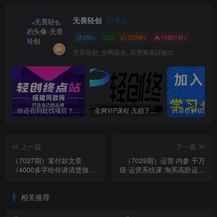
无畏轻创
关注
2W+
0
720W+
10861W+
无畏轻创_全网首发_高质量项目输出
你还在到处找项目？还在当韭菜？我靠卖项目一个月收入5万+，曾经我也是个失败者。
全网VIP课程 无损下载~
上一篇
下一篇
（7027期）某付款文章
（7029期）运营·内参 千万
《4000多字给你讲清楚做虚
级·运营系统课 淘系高阶运营
拟产品的投产比和概率问
手册 从选品开始 完整做店技
题，发发发》
巧
相关推荐