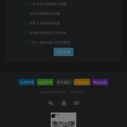
☑
一手无水印资源永久免费
☑
九年互联网创业经验
☑
可私下咨询各种疑惑
☑
支持站长再招自己的站长
☑
一比一复制全套方法包落地
立即开通
友链申请
-
免责声明
-
关于我们
-
广告合作
-
网站地图
Copyright © 2022 ·
无畏轻创--1