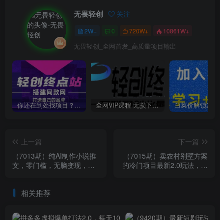
无畏轻创
关注
2W+
0
720W+
10861W+
无畏轻创_全网首发_高质量项目输出
你还在到处找项目？还在当韭菜？我靠卖项目一个月收入5万+，曾经我也是个失败者。
全网VIP课程 无损下载~
上一篇
下一篇
（7013期）纯AI制作小说推
（7015期）卖农村别墅方案
文，零门槛，无脑变现，附
的冷门项目最新2.0玩法，一
AI工具，单条视频变现1w+
单500+，轻松日入1000+
相关推荐