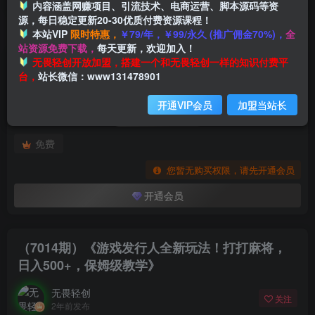
内容涵盖网赚项目、引流技术、电商运营、脚本源码等资
源，每日稳定更新20-30优质付费资源课程！
本站VIP
限时特惠，
￥79/年，￥99/永久 (推广佣金70%)，
全
首页
创业课程
会员专属
正文
站资源免费下载，
每天更新，欢迎加入！
付费阅读
无畏轻创开放加盟，搭建一个和无畏轻创一样的知识付费平
（7014期）《游戏发行人全新玩法！打打麻将，日入500+，保姆级教学》
台，
站长微信：www131478901
此内容为付费阅读，请付费后查看
开通VIP会员
加盟当站长
会员专属资源
免费
您暂无购买权限，请先开通会员
开通会员
（7014期）《游戏发行人全新玩法！打打麻将，
日入500+，保姆级教学》
无畏轻创
关注
2年前发布