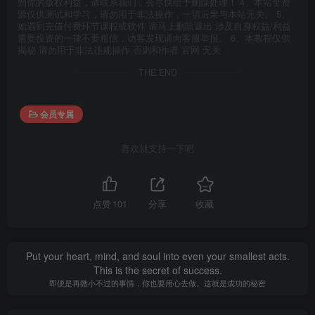
到你的版权利益，请联系我们，会尽快给予删除处理！ 4、本站全资
源仅供测试和学习，请勿用于非法操作，一切后果与本站无关。 5、
如遇到充值付费环节课程或软件 请马上删除退出 涉及自身权益/利益
需要投资的一律不要相信，访客发现请向客服举报。 6、本教程仅供
揭秘 请勿用于非法违规操作 否则和作者 官网 无关
THE END
会员专属
喜欢就支持一下吧
点赞
101
分享
收藏
Put your heart, mind, and soul into even your smallest acts.
This is the secret of success.
即便是再微小不过的事情，你也要用心去做。这就是成功的秘密