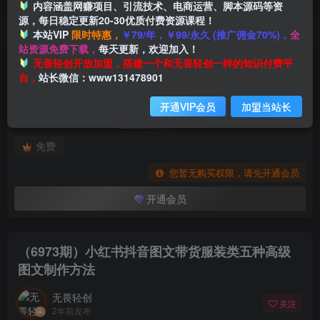
内容涵盖网赚项目、引流技术、电商运营、脚本源码等资
源，每日稳定更新20-30优质付费资源课程！
本站VIP
限时特惠，
￥79/年，￥99/永久 (推广佣金70%)，
全
首页
创业课程
会员专属
正文
站资源免费下载，
每天更新，欢迎加入！
付费阅读
无畏轻创开放加盟，搭建一个和无畏轻创一样的知识付费平
（6973期）小红书抖音图文带货服装类五种高级图文制作方法
台，
站长微信：www131478901
此内容为付费阅读，请付费后查看
开通VIP会员
加盟当站长
会员专属资源
免费
您暂无购买权限，请先开通会员
开通会员
（6973期）小红书抖音图文带货服装类五种高级
图文制作方法
无畏轻创
关注
2年前发布