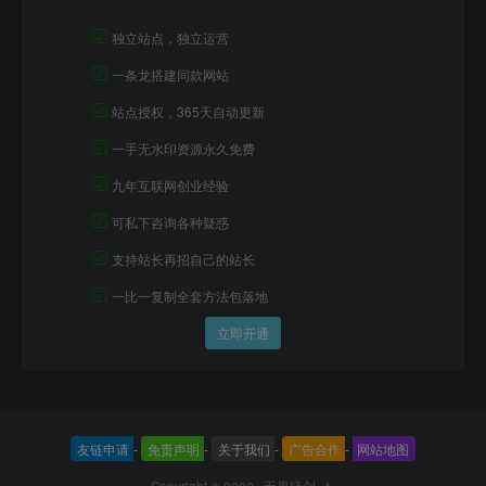
☑
独立站点，独立运营
☑
一条龙搭建同款网站
☑
站点授权，365天自动更新
☑
一手无水印资源永久免费
☑
九年互联网创业经验
☑
可私下咨询各种疑惑
☑
支持站长再招自己的站长
☑
一比一复制全套方法包落地
立即开通
友链申请
-
免责声明
-
关于我们
-
广告合作
-
网站地图
Copyright © 2022 ·
无畏轻创--1