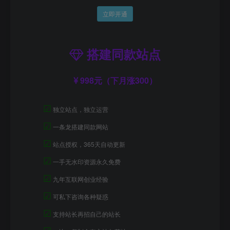
立即开通
搭建同款站点
998元（下月涨300）
☑
独立站点，独立运营
☑
一条龙搭建同款网站
☑
站点授权，365天自动更新
☑
一手无水印资源永久免费
☑
九年互联网创业经验
☑
可私下咨询各种疑惑
☑
支持站长再招自己的站长
☑