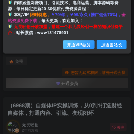
内容涵盖网赚项目、引流技术、电商运营、脚本源码等资
源，每日稳定更新20-30优质付费资源课程！
本站VIP
限时特惠，
￥79/年，￥99/永久 (推广佣金70%)，
全
首页
创业课程
会员专属
正文
站资源免费下载，
每天更新，欢迎加入！
付费阅读
无畏轻创开放加盟，搭建一个和无畏轻创一样的知识付费平
（6968期）自媒体IP实操训练，从0到1打造财经自媒体，打通内容、引流、变现闭环
台，
站长微信：www131478901
此内容为付费阅读，请付费后查看
开通VIP会员
加盟当站长
会员专属资源
免费
您暂无购买权限，请先开通会员
开通会员
（6968期）自媒体IP实操训练，从0到1打造财经
自媒体，打通内容、引流、变现闭环
无畏轻创
关注
2年前发布