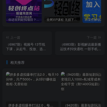
你还在到处找项目？还在当韭菜？我靠卖项目一个月收入5万+，曾经我也是个失败者。
全网VIP课程 无损下载~
上一篇
下一篇
（6967期）视频号·13节线
（6983期）影视解说最新搬
下课，从起号、投放、选
运技术抖快通吃 一部手机月
品、案例拆解等多维度带你
入过万【视频教程+搬运细
玩转视频号
节】
相关推荐
拼多多虚拟爆单打法2.0，每天10分钟，月产5000+，从0到1赚收益教程