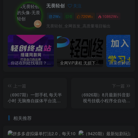
无畏轻创
关注
2W+
0
720W+
10862W+
无畏轻创_全网首发_高质量项目输出
你还在到处找项目？还在当韭菜？我靠卖项目一个月收入5万+，曾经我也是个失败者。
全网VIP课程 无损下载~
上一篇
下一篇
（6907期）一部手机 每天半
（6926期）8月最新抖音影
小时 无脑撸自媒体平台流量
视号挂载小程序全自动变
收益 门槛最低 日入100+
现，每天一小时收adwe益
500＋，….
相关推荐