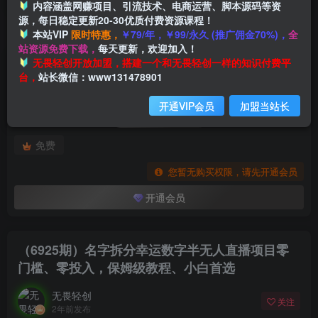
内容涵盖网赚项目、引流技术、电商运营、脚本源码等资
源，每日稳定更新20-30优质付费资源课程！
本站VIP
限时特惠，
￥79/年，￥99/永久 (推广佣金70%)，
全
首页
创业课程
会员专属
正文
站资源免费下载，
每天更新，欢迎加入！
付费阅读
无畏轻创开放加盟，搭建一个和无畏轻创一样的知识付费平
（6925期）名字拆分幸运数字半无人直播项目零门槛、零投入，保姆级教程、小白首选
台，
站长微信：www131478901
此内容为付费阅读，请付费后查看
开通VIP会员
加盟当站长
会员专属资源
免费
您暂无购买权限，请先开通会员
开通会员
（6925期）名字拆分幸运数字半无人直播项目零
门槛、零投入，保姆级教程、小白首选
无畏轻创
关注
2年前发布