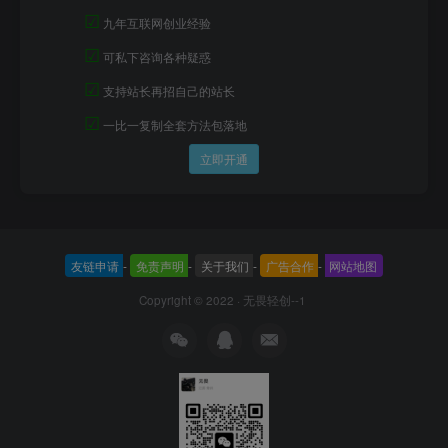
☑
九年互联网创业经验
☑
可私下咨询各种疑惑
☑
支持站长再招自己的站长
☑
一比一复制全套方法包落地
立即开通
友链申请
-
免责声明
-
关于我们
-
广告合作
-
网站地图
Copyright © 2022 ·
无畏轻创--1