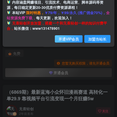
内容涵盖网赚项目、引流技术、电商运营、脚本源码等资
源，每日稳定更新20-30优质付费资源课程！
本站VIP
限时特惠，
￥79/年，￥99/永久 (推广佣金70%)，
全
首页
创业课程
会员专属
正文
站资源免费下载，
每天更新，欢迎加入！
付费阅读
无畏轻创开放加盟，搭建一个和无畏轻创一样的知识付费平
（6869期）最新蓝海小众怀旧漫画赛道 高转化一单29.9 靠视频平台引流变现一个月狂赚5w
台，
站长微信：www131478901
此内容为付费阅读，请付费后查看
开通VIP会员
加盟当站长
会员专属资源
免费
您暂无购买权限，请先开通会员
开通会员
（6869期）最新蓝海小众怀旧漫画赛道 高转化一
单29.9 靠视频平台引流变现一个月狂赚5w
无畏轻创
关注
2年前发布