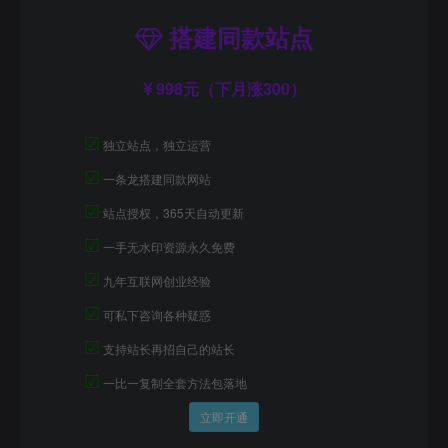
搭建同款站点
998元（下月涨300）
☑
独立站点，独立运营
☑
一条龙搭建同款网站
☑
站点授权，365天自动更新
☑
一手无水印资源永久免费
☑
九年互联网创业经验
☑
可私下咨询各种疑惑
☑
支持站长再招自己的站长
☑
一比一复制全套方法包落地
立即开通