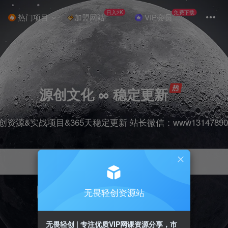
日入2K
免费下载
热门项目
加盟网站
VIP会员
源创文化 ∞ 稳定更新
创资源&实战项目&365天稳定更新 站长微信：www13147890
无畏轻创资源站
项目
抖音
引流
剪辑
短视频
带货
无畏轻创 | 专注优质VIP网课资源分享，市