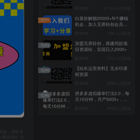
2年前
2.1W+人已阅读
白菜价解锁20000+N个赚钱
TOP3
机会，加入无畏轻创会员，
全站资源免费学习。
3年前
1W+人已阅读
加盟无畏轻创，搭建同款项
TOP4
目资源站，实现日入2000+
3年前
7151人已阅读
【站长运营资料】无水印课
TOP5
程资源
3年前
6684人已阅读
拼多多虚拟爆单打法2.0，每
TOP6
天10分钟，月产5000+，从0
到1赚收益教程
2年前
3403人已阅读
利益，请联系
上删除退出 涉