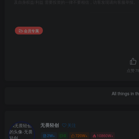
及自身权益/利益 需要投资的一律不要相信，访客发现请向客服举报。 
会员专属
点赞
7
All things in 
无畏轻创
关注
2W+
0
720W+
10860W+