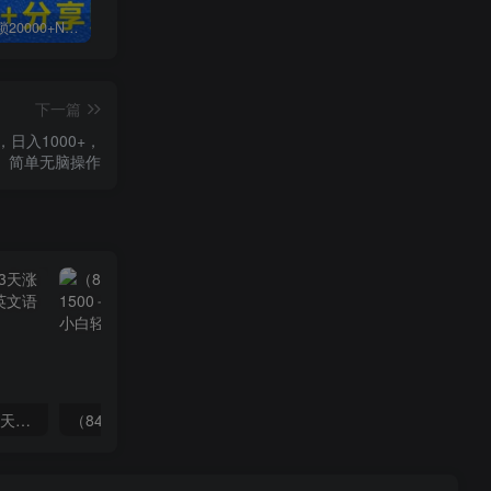
白菜价解锁20000+N个赚钱机会，加入无畏轻创会员，全站资源免费学习。
加盟无畏轻创，搭建同款项目资源站，实现日入2000+
【站长运营资料】无水印课程资源
下一篇
日入1000+，
简单无脑操作
（7814期）抖音新赛道，3天涨粉1W+，变现多样，giao哥英文语录
（8409期）几篇图文一周变现1500＋，深度拆解面试掘金项目，小白轻松上手