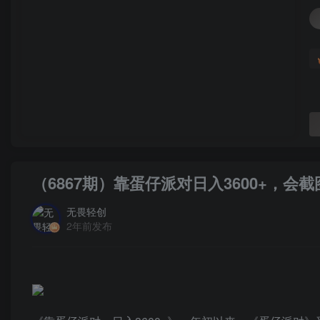
（6867期）靠蛋仔派对日入3600+，
无畏轻创
2年前发布