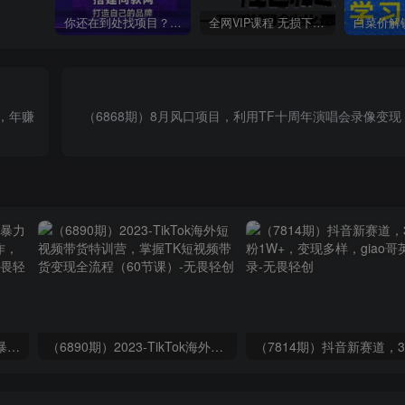
你还在到处找项目？还在当韭菜？我靠卖项目一个月收入5万+，曾经我也是个失败者。
全网VIP课程 无损下载~
”，年赚
（6868期）8月风口项目，利用TF十周年演唱会录像变现，
（9420期）最新短剧玩法，暴力变现日入1000+私域零成本操作，全程干货（附1400G短剧）
（6890期）2023-TikTok海外短视频带货特训营，掌握TK短视频带货变现全流程（60节课）