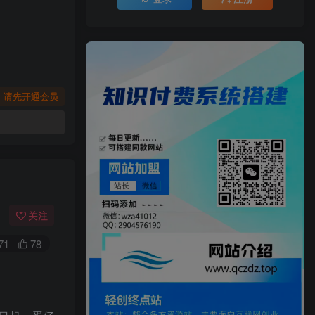
，请先开通会员
）
关注
71
78