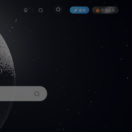
发布
开通会员
1