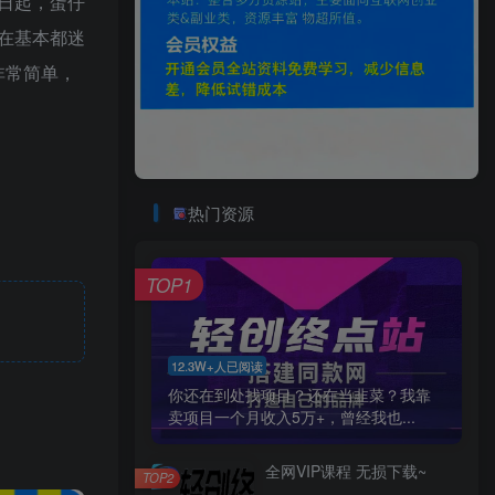
3日起，蛋仔
现在基本都迷
非常简单，
热门资源
TOP1
12.3W+人已阅读
你还在到处找项目？还在当韭菜？我靠
卖项目一个月收入5万+，曾经我也...
全网VIP课程 无损下载~
TOP2