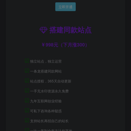
立即开通
搭建同款站点
998元（下月涨300）
☑
独立站点，独立运营
☑
一条龙搭建同款网站
☑
站点授权，365天自动更新
☑
一手无水印资源永久免费
☑
九年互联网创业经验
☑
可私下咨询各种疑惑
☑
支持站长再招自己的站长
☑
一比一复制全套方法包落地