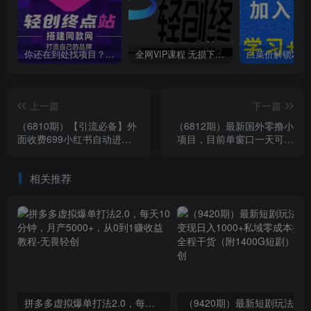
你还在到处找项目？还在当韭菜？我靠卖项目一个月收入5万+，曾经我也是个失败者。
全网VIP课程 无损下载~
上一篇
下一篇
（6810期）【引流必备】外
（6812期）最新国外零撸小
面收费699小红书自动进群
项目，目前单窗口一天可撸
退群 评论发图脚本 日引精准
10+【详细玩法教程】
粉100+
相关推荐
拼多多虚拟爆单打法2.0，每天10分钟，月产5000+，从0到1赚收益教程