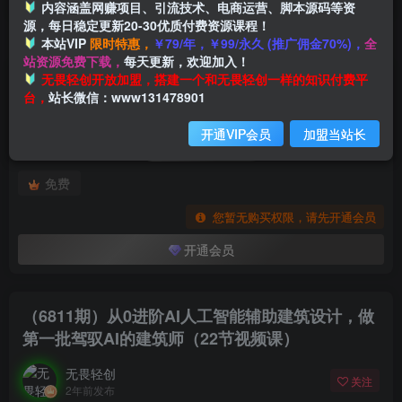
内容涵盖网赚项目、引流技术、电商运营、脚本源码等资
源，每日稳定更新20-30优质付费资源课程！
本站VIP
限时特惠，
￥79/年，￥99/永久 (推广佣金70%)，
全
首页
创业课程
会员专属
正文
站资源免费下载，
每天更新，欢迎加入！
付费阅读
无畏轻创开放加盟，搭建一个和无畏轻创一样的知识付费平
（6811期）从0进阶AI人工智能辅助建筑设计，做第一批驾驭AI的建筑师（22节视频课）
台，
站长微信：www131478901
此内容为付费阅读，请付费后查看
开通VIP会员
加盟当站长
会员专属资源
免费
您暂无购买权限，请先开通会员
开通会员
（6811期）从0进阶AI人工智能辅助建筑设计，做
第一批驾驭AI的建筑师（22节视频课）
无畏轻创
关注
2年前发布