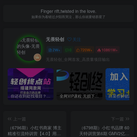
Finger rift,twisted in the love.
如果你为着错过夕阳而哭泣，那么你就要错群星了
无畏轻创
关注
2W+
0
720W+
10861W+
无畏轻创_全网首发_高质量项目输出
你还在到处找项目？还在当韭菜？我靠卖项目一个月收入5万+，曾经我也是个失败者。
全网VIP课程 无损下载~
上一篇
下一篇
（6796期）小红书商家 博主
（6798期）小红书品牌 60
精准引流特训营【4.0】用小
天特训营第6期 GMV2亿级