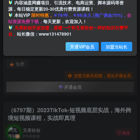
内容涵盖网赚项目、引流技术、电商运营、脚本源码等资
源，每日稳定更新20-30优质付费资源课程！
本站VIP
限时特惠，
￥79/年，￥99/永久 (推广佣金70%)，
全
首页
创业课程
会员专属
正文
站资源免费下载，
每天更新，欢迎加入！
付费阅读
无畏轻创开放加盟，搭建一个和无畏轻创一样的知识付费平
（6797期）2023TikTok-短视频底层实战，海外跨境短视频课程，实战即真理
台，
站长微信：www131478901
此内容为付费阅读，请付费后查看
开通VIP会员
加盟当站长
会员专属资源
免费
您暂无购买权限，请先开通会员
开通会员
（6797期）2023TikTok-短视频底层实战，海外跨
境短视频课程，实战即真理
无畏轻创
关注
2年前发布