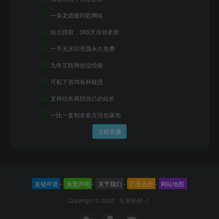
☑
一条龙搭建同款网站
☑
站点授权，365天自动更新
☑
一手无水印资源永久免费
☑
九年互联网创业经验
☑
可私下咨询各种疑惑
☑
支持站长再招自己的站长
☑
一比一复制全套方法包落地
立即开通
友链申请
-
免责声明
-
关于我们
-
广告合作
-
网站地图
Copyright © 2022 ·
无畏轻创--1