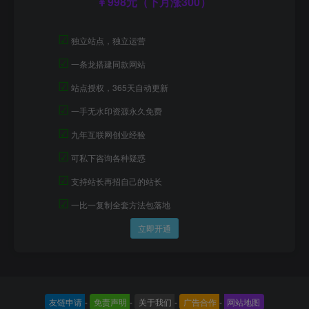
998元（下月涨300）
☑
独立站点，独立运营
☑
一条龙搭建同款网站
☑
站点授权，365天自动更新
☑
一手无水印资源永久免费
☑
九年互联网创业经验
☑
可私下咨询各种疑惑
☑
支持站长再招自己的站长
☑
一比一复制全套方法包落地
立即开通
友链申请
-
免责声明
-
关于我们
-
广告合作
-
网站地图