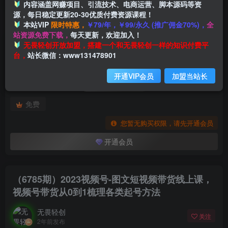
内容涵盖网赚项目、引流技术、电商运营、脚本源码等资
源，每日稳定更新20-30优质付费资源课程！
本站VIP
限时特惠，
￥79/年，￥99/永久 (推广佣金70%)，
全
首页
创业课程
会员专属
正文
站资源免费下载，
每天更新，欢迎加入！
付费阅读
无畏轻创开放加盟，搭建一个和无畏轻创一样的知识付费平
（6785期）2023视频号-图文短视频带货线上课，视频号带货从0到1梳理各类起号方法
台，
站长微信：www131478901
此内容为付费阅读，请付费后查看
开通VIP会员
加盟当站长
会员专属资源
免费
您暂无购买权限，请先开通会员
开通会员
（6785期）2023视频号-图文短视频带货线上课，
视频号带货从0到1梳理各类起号方法
无畏轻创
关注
2年前发布