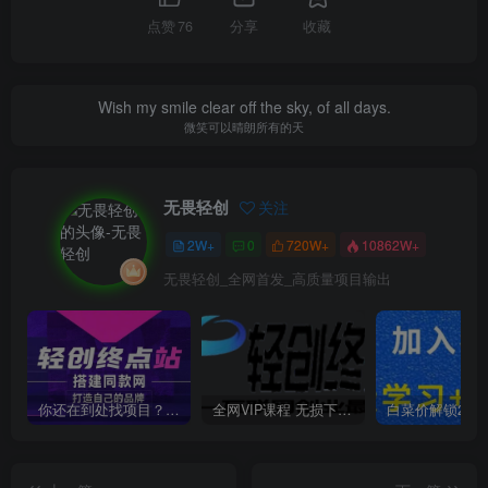
点赞
76
分享
收藏
Wish my smile clear off the sky, of all days.
微笑可以晴朗所有的天
无畏轻创
关注
2W+
0
720W+
10862W+
无畏轻创_全网首发_高质量项目输出
你还在到处找项目？还在当韭菜？我靠卖项目一个月收入5万+，曾经我也是个失败者。
全网VIP课程 无损下载~