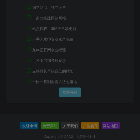
☑
独立站点，独立运营
☑
一条龙搭建同款网站
☑
站点授权，365天自动更新
☑
一手无水印资源永久免费
☑
九年互联网创业经验
☑
可私下咨询各种疑惑
☑
支持站长再招自己的站长
☑
一比一复制全套方法包落地
立即开通
友链申请
-
免责声明
-
关于我们
-
广告合作
-
网站地图
Copyright © 2022 ·
无畏轻创--1