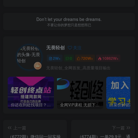
Don’t let your dreams be dreams.
不要让你的梦想只是想想而已
无畏轻创
关注
2W+
0
720W+
10862W+
无畏轻创_全网首发_高质量项目输出
你还在到处找项目？还在当韭菜？我靠卖项目一个月收入5万+，曾经我也是个失败者。
全网VIP课程 无损下载~
上一篇
下一篇
（6772期）微信问一问实操
（6774期）一单29.9元，通