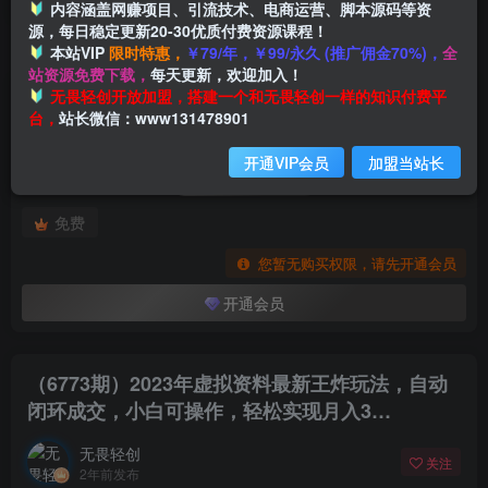
内容涵盖网赚项目、引流技术、电商运营、脚本源码等资
源，每日稳定更新20-30优质付费资源课程！
本站VIP
限时特惠，
￥79/年，￥99/永久 (推广佣金70%)，
全
首页
创业课程
会员专属
正文
站资源免费下载，
每天更新，欢迎加入！
付费阅读
无畏轻创开放加盟，搭建一个和无畏轻创一样的知识付费平
（6773期）2023年虚拟资料最新王炸玩法，自动闭环成交，小白可操作，轻松实现月入3…
台，
站长微信：www131478901
此内容为付费阅读，请付费后查看
开通VIP会员
加盟当站长
会员专属资源
免费
您暂无购买权限，请先开通会员
开通会员
（6773期）2023年虚拟资料最新王炸玩法，自动
闭环成交，小白可操作，轻松实现月入3…
无畏轻创
关注
2年前发布