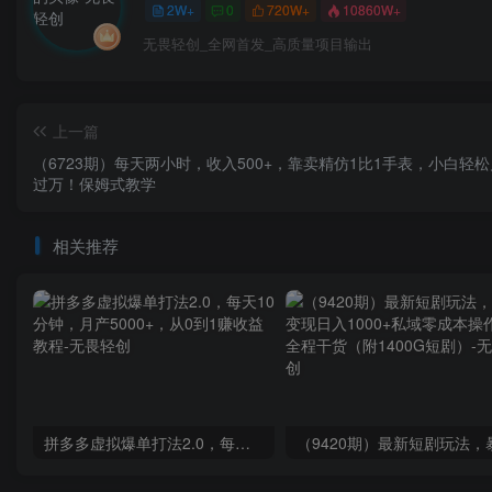
2W+
0
720W+
10860W+
无畏轻创_全网首发_高质量项目输出
上一篇
（6723期）每天两小时，收入500+，靠卖精仿1比1手表，小白轻
过万！保姆式教学
相关推荐
拼多多虚拟爆单打法2.0，每天10分钟，月产5000+，从0到1赚收益教程