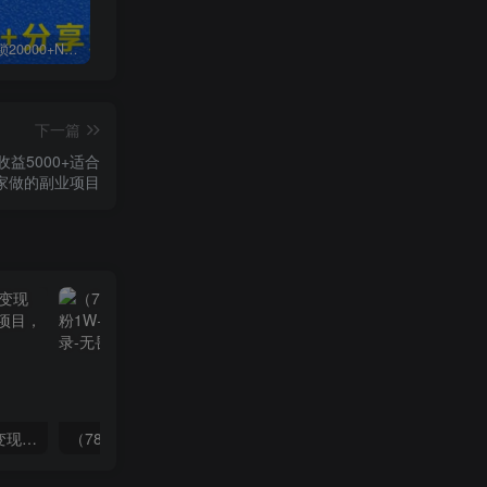
白菜价解锁20000+N个赚钱机会，加入无畏轻创会员，全站资源免费学习。
加盟无畏轻创，搭建同款项目资源站，实现日入2000+
【站长运营资料】无水印课程资源
下一篇
益5000+适合
家做的副业项目
（8409期）几篇图文一周变现1500＋，深度拆解面试掘金项目，小白轻松上手
（7814期）抖音新赛道，3天涨粉1W+，变现多样，giao哥英文语录