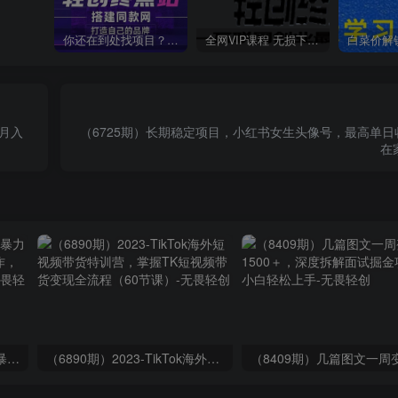
你还在到处找项目？还在当韭菜？我靠卖项目一个月收入5万+，曾经我也是个失败者。
全网VIP课程 无损下载~
松月入
（6725期）长期稳定项目，小红书女生头像号，最高单日收
在
（9420期）最新短剧玩法，暴力变现日入1000+私域零成本操作，全程干货（附1400G短剧）
（6890期）2023-TikTok海外短视频带货特训营，掌握TK短视频带货变现全流程（60节课）