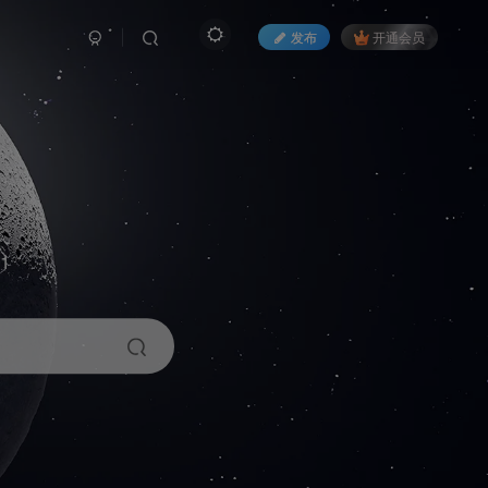
发布
开通会员
1