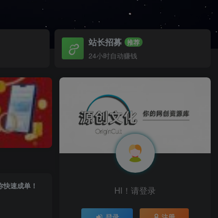
站长招募
推荐
24小时自动赚钱
力你快速成单！
HI！请登录
登录
注册