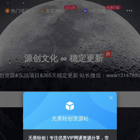
日入2K
免费下载
热门项目
加盟网站
VIP会员
源创文化 ∞ 稳定更新
创资源&实战项目&365天稳定更新 站长微信：www13147890
无畏轻创资源站
项目
抖音
引流
剪辑
短视频
带货
无畏轻创 | 专注优质VIP网课资源分享，市