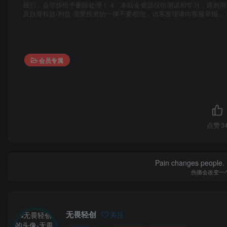
我们，会尽快给予删除处理！ 4、本站全资源仅供测试和学习，请勿用
及自身权益/利益 需要投资的一律不要相信，访客发现请向客服举报。 
会员专属
点赞
3
Pain changes people. H
伤痛会改变一
无畏轻创
关注