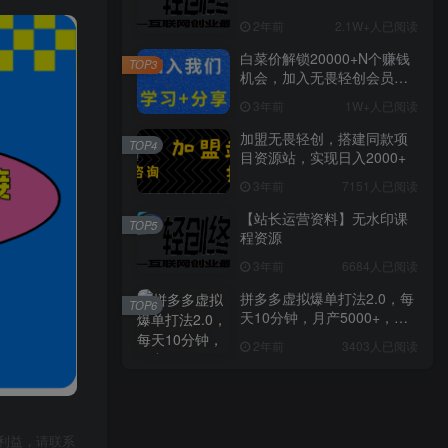
2年前
2.1W+人已阅读
白菜价解锁20000+N个赚钱
TOP3
机会，加入无畏轻创会员，
全站资源免费学习。
3年前
1W+人已阅读
加盟无畏轻创，搭建同款项
TOP4
目资源站，实现日入2000+
3年前
7151人已阅读
【站长运营资料】无水印课
TOP5
程资源
3年前
6684人已阅读
拼多多虚拟爆单打法2.0，每
TOP6
天10分钟，月产5000+，从0
到1赚收益教程
2年前
3403人已阅读
利益，请联系