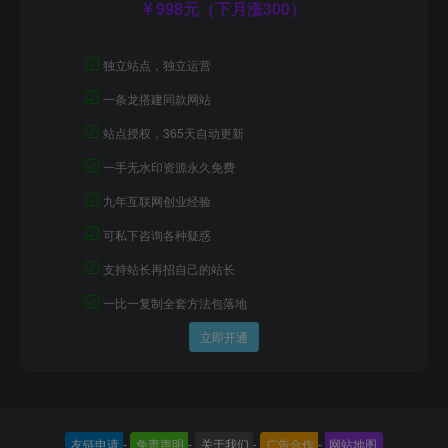
998元（下月涨300）
☑
独立站点，独立运营
☑
一条龙搭建同款网站
☑
站点授权，365天自动更新
☑
一手无水印资源永久免费
☑
九年互联网创业经验
☑
可私下咨询各种疑惑
☑
支持站长再招自己的站长
☑
一比一复制全套方法包落地
立即开通
友链申请
-
免责声明
-
关于我们
-
广告合作
-
网站地图