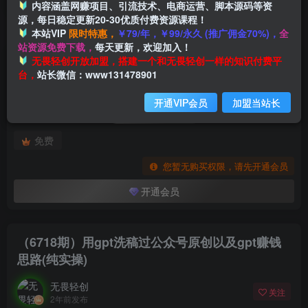
内容涵盖网赚项目、引流技术、电商运营、脚本源码等资
源，每日稳定更新20-30优质付费资源课程！
本站VIP
限时特惠，
￥79/年，￥99/永久 (推广佣金70%)，
全
首页
创业课程
会员专属
正文
站资源免费下载，
每天更新，欢迎加入！
付费阅读
无畏轻创开放加盟，搭建一个和无畏轻创一样的知识付费平
（6718期）用gpt洗稿过公众号原创以及gpt赚钱思路(纯实操)
台，
站长微信：www131478901
此内容为付费阅读，请付费后查看
开通VIP会员
加盟当站长
会员专属资源
免费
您暂无购买权限，请先开通会员
开通会员
（6718期）用gpt洗稿过公众号原创以及gpt赚钱
思路(纯实操)
无畏轻创
关注
2年前发布