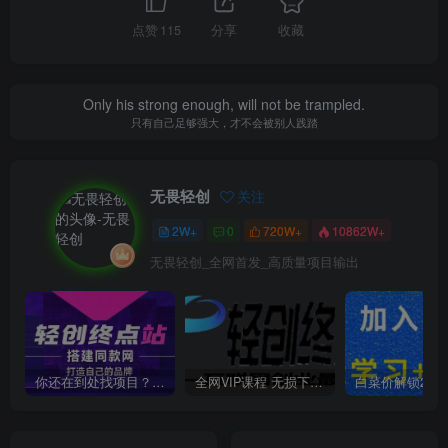
点赞
115
分享
收藏
Only his strong enough, will not be trampled.
只有自己足够强大，才不会被别人践踏
无畏轻创
关注
2W+
0
720W+
10862W+
无畏轻创_全网首发_高质量项目输出
你还在到处找项目？还在当韭菜？我靠卖项目一个月收入5万+，曾经我也是个失败者。
全网VIP课程 无损下载~