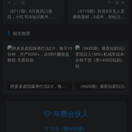
上一篇
下一篇
（6717期）8月新风口项
（6719期）抖音8月无人直
目，小红书冷知识账号，无
播新题材，0成本，轻松日入
脑复制粘贴，一单变现300
300+
块
相关推荐
拼多多虚拟爆单打法2.0，每天10分钟，月产5000+，从0到1赚收益教程
年费合伙人
79元（限时特惠）