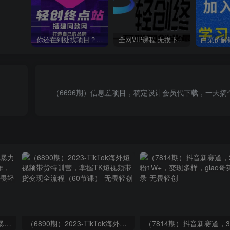
你还在到处找项目？还在当韭菜？我靠卖项目一个月收入5万+，曾经我也是个失败者。
全网VIP课程 无损下载~
（6696期）信息差项目，稿定设计会员代下载，一天搞
（9420期）最新短剧玩法，暴力变现日入1000+私域零成本操作，全程干货（附1400G短剧）
（6890期）2023-TikTok海外短视频带货特训营，掌握TK短视频带货变现全流程（60节课）