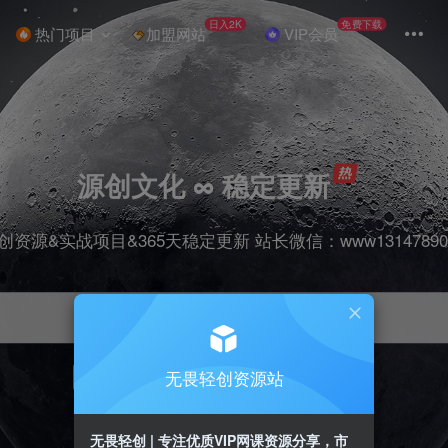
日入2K
免费下载
热门项目
加盟网站
VIP会员
源创文化 ∞ 稳定更新
创资源&实战项目&365天稳定更新 站长微信：www13147890
无畏轻创资源站
项目
抖音
引流
剪辑
短视频
带货
无畏轻创 | 专注优质VIP网课资源分享，市