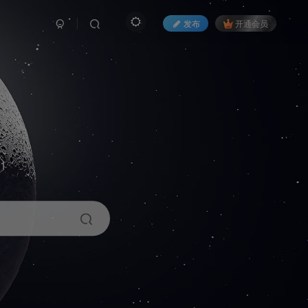
发布
开通会员
1