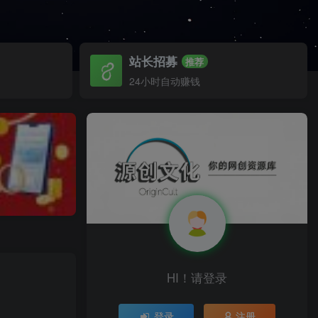
站长招募
推荐
24小时自动赚钱
HI！请登录
登录
注册