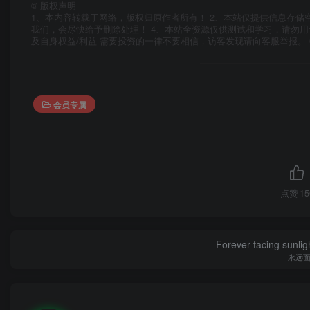
©
版权声明
1、本内容转载于网络，版权归原作者所有！ 2、本站仅提供信息存储
我们，会尽快给予删除处理！ 4、本站全资源仅供测试和学习，请勿用
及自身权益/利益 需要投资的一律不要相信，访客发现请向客服举报。 
会员专属
点赞
15
Forever facing sunlig
永远