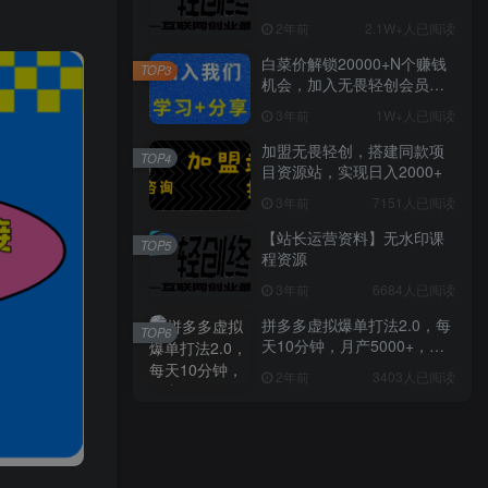
2年前
2.1W+人已阅读
白菜价解锁20000+N个赚钱
TOP3
机会，加入无畏轻创会员，
全站资源免费学习。
3年前
1W+人已阅读
加盟无畏轻创，搭建同款项
TOP4
目资源站，实现日入2000+
3年前
7151人已阅读
【站长运营资料】无水印课
TOP5
程资源
3年前
6684人已阅读
拼多多虚拟爆单打法2.0，每
TOP6
天10分钟，月产5000+，从0
到1赚收益教程
2年前
3403人已阅读