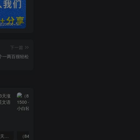
白菜价解锁20000+N个赚钱机会，加入无畏轻创会员，全站资源免费学习。
加盟无畏轻创，搭建同款项目资源站，实现日入2000+
【站长运营资料】无水印课程资源
下一篇
个一两百很轻松
（7814期）抖音新赛道，3天涨粉1W+，变现多样，giao哥英文语录
（8409期）几篇图文一周变现1500＋，深度拆解面试掘金项目，小白轻松上手