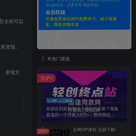
且全程可以
长尾变现。
热门资源
 变现方
TOP1
12.3W+人已阅读
你还在到处找项目？还在当韭菜？我靠
卖项目一个月收入5万+，曾经我也...
全网VIP课程 无损下载~
TOP2