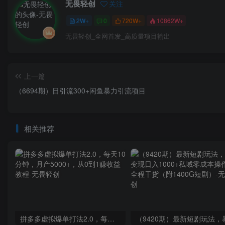
无畏轻创
关注
2W+
0
720W+
10862W+
无畏轻创_全网首发_高质量项目输出
上一篇
（6694期）日引流300+闲鱼暴力引流项目
相关推荐
拼多多虚拟爆单打法2.0，每天10分钟，月产5000+，从0到1赚收益教程