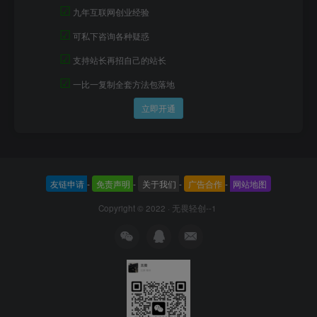
☑
九年互联网创业经验
☑
可私下咨询各种疑惑
☑
支持站长再招自己的站长
☑
一比一复制全套方法包落地
立即开通
友链申请
-
免责声明
-
关于我们
-
广告合作
-
网站地图
Copyright © 2022 ·
无畏轻创--1