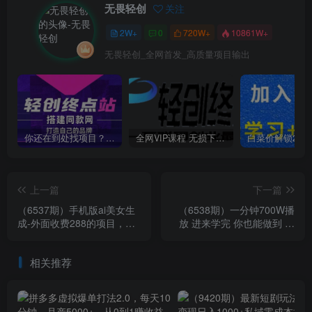
无畏轻创
关注
2W+
0
720W+
10861W+
无畏轻创_全网首发_高质量项目输出
你还在到处找项目？还在当韭菜？我靠卖项目一个月收入5万+，曾经我也是个失败者。
全网VIP课程 无损下载~
上一篇
下一篇
（6537期）手机版ai美女生
（6538期）一分钟700W播
成-外面收费288的项目，不
放 进来学完 你也能做到 保
需要电脑，手机即可快速使
姆式教学 暴力变现（教程
用
+83G素材）
相关推荐