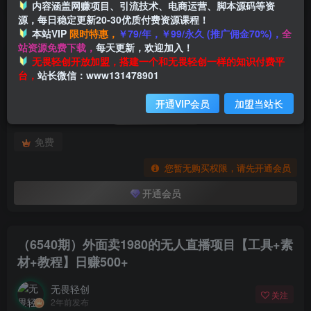
内容涵盖网赚项目、引流技术、电商运营、脚本源码等资
源，每日稳定更新20-30优质付费资源课程！
本站VIP
限时特惠，
￥79/年，￥99/永久 (推广佣金70%)，
全
首页
创业课程
会员专属
正文
站资源免费下载，
每天更新，欢迎加入！
付费阅读
无畏轻创开放加盟，搭建一个和无畏轻创一样的知识付费平
（6540期）外面卖1980的无人直播项目【工具+素材+教程】日赚500+
台，
站长微信：www131478901
此内容为付费阅读，请付费后查看
开通VIP会员
加盟当站长
会员专属资源
免费
您暂无购买权限，请先开通会员
开通会员
（6540期）外面卖1980的无人直播项目【工具+素
材+教程】日赚500+
无畏轻创
关注
2年前发布