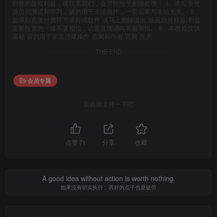
到你的版权利益，请联系我们，会尽快给予删除处理！ 4、本站全资
源仅供测试和学习，请勿用于非法操作，一切后果与本站无关。 5、
如遇到充值付费环节课程或软件 请马上删除退出 涉及自身权益/利益
需要投资的一律不要相信，访客发现请向客服举报。 6、本教程仅供
揭秘 请勿用于非法违规操作 否则和作者 官网 无关
THE END
会员专属
喜欢就支持一下吧
点赞
71
分享
收藏
A good idea without action is worth nothing.
如果没有切实执行，再好的点子也是徒劳