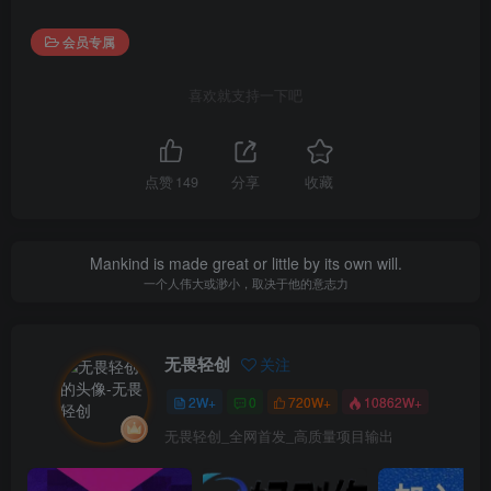
会员专属
喜欢就支持一下吧
点赞
149
分享
收藏
Mankind is made great or little by its own will.
一个人伟大或渺小，取决于他的意志力
无畏轻创
关注
2W+
0
720W+
10862W+
无畏轻创_全网首发_高质量项目输出