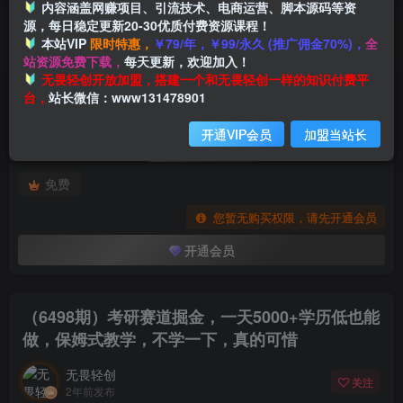
内容涵盖网赚项目、引流技术、电商运营、脚本源码等资
源，每日稳定更新20-30优质付费资源课程！
本站VIP
限时特惠，
￥79/年，￥99/永久 (推广佣金70%)，
全
首页
创业课程
会员专属
正文
站资源免费下载，
每天更新，欢迎加入！
付费阅读
无畏轻创开放加盟，搭建一个和无畏轻创一样的知识付费平
（6498期）考研赛道掘金，一天5000+学历低也能做，保姆式教学，不学一下，真的可惜
台，
站长微信：www131478901
此内容为付费阅读，请付费后查看
开通VIP会员
加盟当站长
会员专属资源
免费
您暂无购买权限，请先开通会员
开通会员
（6498期）考研赛道掘金，一天5000+学历低也能
做，保姆式教学，不学一下，真的可惜
无畏轻创
关注
2年前发布