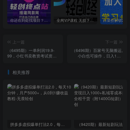
你还在到处找项目？还在当韭菜？我靠卖项目一个月收入5万+，曾经我也是个失败者。
全网VIP课程 无损下载~
上一篇
下一篇
（6495期）一单利润19.9-
（6496期）百家号无脑搬运,
99，小红书卖教资考试资
小白也可操作，日入100-
料，一部手机日入600（教
300，可矩阵
程+资料）
相关推荐
拼多多虚拟爆单打法2.0，每天10分钟，月产5000+，从0到1赚收益教程