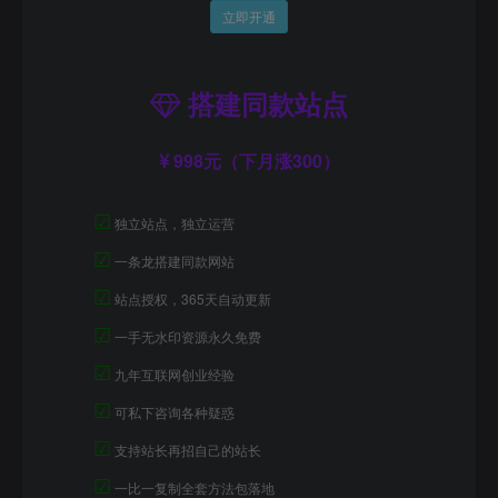
立即开通
搭建同款站点
998元（下月涨300）
☑
独立站点，独立运营
☑
一条龙搭建同款网站
☑
站点授权，365天自动更新
☑
一手无水印资源永久免费
☑
九年互联网创业经验
☑
可私下咨询各种疑惑
☑
支持站长再招自己的站长
☑
一比一复制全套方法包落地