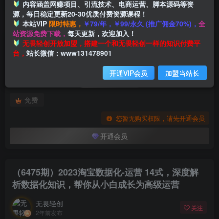
内容涵盖网赚项目、引流技术、电商运营、脚本源码等资
源，每日稳定更新20-30优质付费资源课程！
本站VIP
限时特惠，
￥79/年，￥99/永久 (推广佣金70%)，
全
首页
创业课程
会员专属
正文
站资源免费下载，
每天更新，欢迎加入！
付费阅读
无畏轻创开放加盟，搭建一个和无畏轻创一样的知识付费平
（6475期）2023淘宝数据化-运营 14式，深度解析数据化知识，帮你从小白成长为高级运营
台，
站长微信：www131478901
此内容为付费阅读，请付费后查看
开通VIP会员
加盟当站长
会员专属资源
免费
您暂无购买权限，请先开通会员
开通会员
（6475期）2023淘宝数据化-运营 14式，深度解
析数据化知识，帮你从小白成长为高级运营
无畏轻创
关注
2年前发布