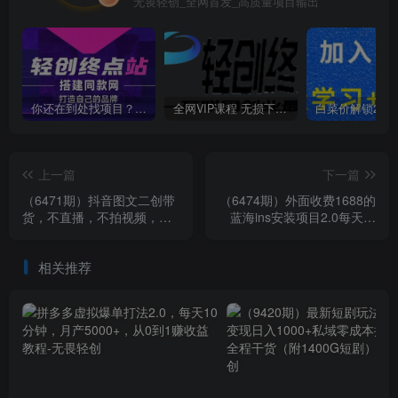
无畏轻创_全网首发_高质量项目输出
你还在到处找项目？还在当韭菜？我靠卖项目一个月收入5万+，曾经我也是个失败者。
全网VIP课程 无损下载~
上一篇
下一篇
（6471期）抖音图文二创带
（6474期）外面收费1688的
货，不直播，不拍视频，不
蓝海ins安装项目2.0每天轻
用混剪，图片二次创作变现
松收入1000+
月入10w
相关推荐