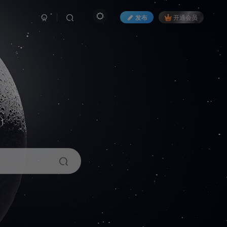
发布
开通会员
1