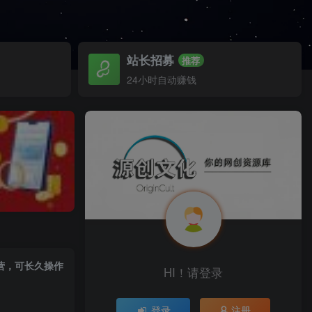
站长招募
推荐
24小时自动赚钱
营，可长久操作
HI！请登录
登录
注册