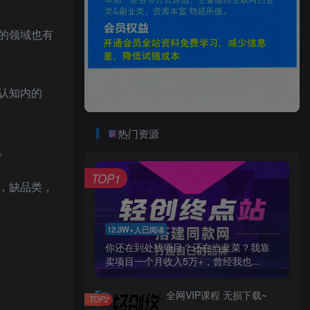
的领域也有
认知内的
热门资源
。
TOP1
，缺品类，
12.3W+人已阅读
你还在到处找项目？还在当韭菜？我靠
卖项目一个月收入5万+，曾经我也...
全网VIP课程 无损下载~
TOP2