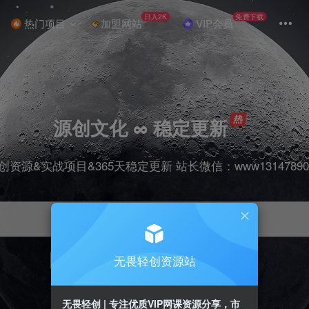
日入2K
免费下载
热门项目
加盟网站
VIP会员
源创文化 ∞ 稳定更新
创资源&实战项目&365天稳定更新 站长微信：www13147890
无畏轻创资源站
项目
抖音
引流
剪辑
短视频
带货
无畏轻创 | 专注优质VIP网课资源分享，市