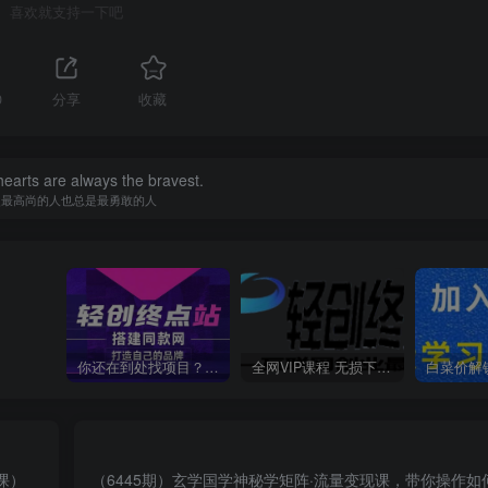
喜欢就支持一下吧
0
分享
收藏
earts are always the bravest.
灵最高尚的人也总是最勇敢的人
你还在到处找项目？还在当韭菜？我靠卖项目一个月收入5万+，曾经我也是个失败者。
全网VIP课程 无损下载~
课）
（6445期）玄学国学神秘学矩阵·流量变现课，带你操作