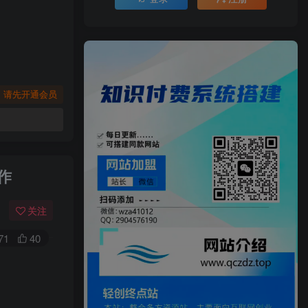
，请先开通会员
作
关注
71
40