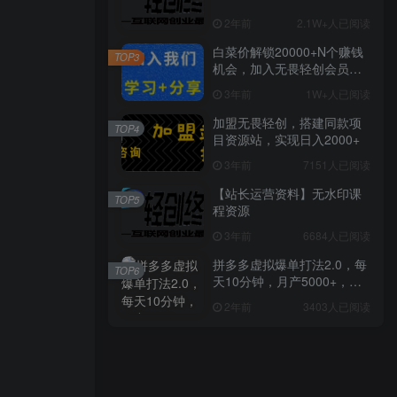
2年前
2.1W+人已阅读
白菜价解锁20000+N个赚钱
TOP3
机会，加入无畏轻创会员，
全站资源免费学习。
3年前
1W+人已阅读
加盟无畏轻创，搭建同款项
TOP4
目资源站，实现日入2000+
3年前
7151人已阅读
【站长运营资料】无水印课
TOP5
程资源
3年前
6684人已阅读
拼多多虚拟爆单打法2.0，每
TOP6
天10分钟，月产5000+，从0
到1赚收益教程
2年前
3403人已阅读