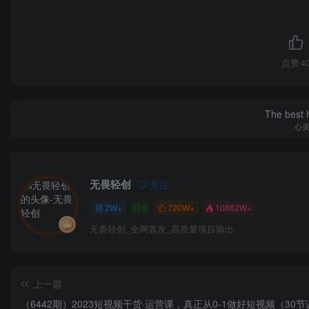
点赞
4
The best h
心
无畏轻创
关注
2W+
0
720W+
10862W+
无畏轻创_全网首发_高质量项目输出
上一篇
（6442期）2023短视频干货·运营课，真正从0-1做好短视频（30节