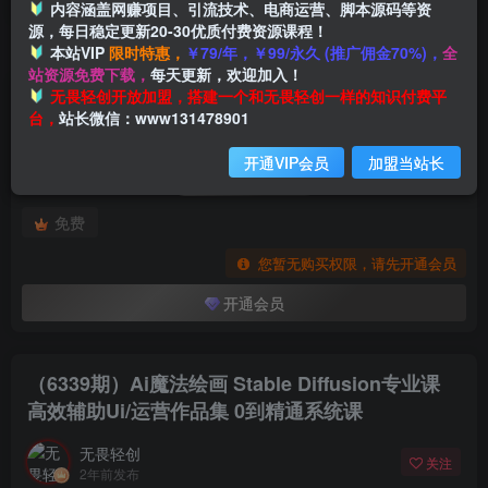
内容涵盖网赚项目、引流技术、电商运营、脚本源码等资
源，每日稳定更新20-30优质付费资源课程！
本站VIP
限时特惠，
￥79/年，￥99/永久 (推广佣金70%)，
全
首页
创业课程
会员专属
正文
站资源免费下载，
每天更新，欢迎加入！
付费阅读
无畏轻创开放加盟，搭建一个和无畏轻创一样的知识付费平
（6339期）Ai魔法绘画 Stable Diffusion专业课 高效辅助Ui/运营作品集 0到精通系统课
台，
站长微信：www131478901
此内容为付费阅读，请付费后查看
开通VIP会员
加盟当站长
会员专属资源
免费
您暂无购买权限，请先开通会员
开通会员
（6339期）Ai魔法绘画 Stable Diffusion专业课
高效辅助Ui/运营作品集 0到精通系统课
无畏轻创
关注
2年前发布