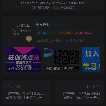
I only smile very joy, sorrow will not be see.
我只有笑的很欢，忧伤才不会被看穿
无畏轻创
关注
2W+
0
720W+
10862W+
无畏轻创_全网首发_高质量项目输出
你还在到处找项目？还在当韭菜？我靠卖项目一个月收入5万+，曾经我也是个失败者。
全网VIP课程 无损下载~
上一篇
下一篇
（6338期）拆解抖音美女记
（6340期）0-1视频号赚钱
单词视频副业小项目，一条
变现营：微信运营-账号内
龙玩法大解析（教程+素材）
容-选品组货-直播全案-起号