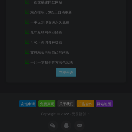
☑
一条龙搭建同款网站
☑
站点授权，365天自动更新
☑
一手无水印资源永久免费
☑
九年互联网创业经验
☑
可私下咨询各种疑惑
☑
支持站长再招自己的站长
☑
一比一复制全套方法包落地
立即开通
友链申请
-
免责声明
-
关于我们
-
广告合作
-
网站地图
Copyright © 2022 ·
无畏轻创--1