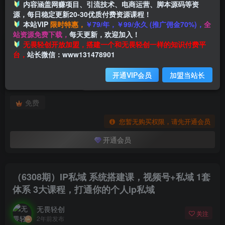
内容涵盖网赚项目、引流技术、电商运营、脚本源码等资
源，每日稳定更新20-30优质付费资源课程！
本站VIP
限时特惠，
￥79/年，￥99/永久 (推广佣金70%)，
全
首页
创业课程
会员专属
正文
站资源免费下载，
每天更新，欢迎加入！
付费阅读
无畏轻创开放加盟，搭建一个和无畏轻创一样的知识付费平
（6308期）IP私域 系统搭建课，视频号+私域 1套 体系 3大课程，打通你的个人ip私域
台，
站长微信：www131478901
此内容为付费阅读，请付费后查看
开通VIP会员
加盟当站长
会员专属资源
免费
您暂无购买权限，请先开通会员
开通会员
（6308期）IP私域 系统搭建课，视频号+私域 1套
体系 3大课程，打通你的个人ip私域
无畏轻创
关注
2年前发布