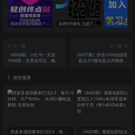
你还在到处找项目？还在当韭菜？我靠卖项目一个月收入5万+，曾经我也是个失败者。
全网VIP课程 无损下载~
上一篇
下一篇
（6306期）小红书一天加
（6307期）价值1000的搞笑
1000群，无需发作品，截留
盘点大V爆笑盘点详细课程
创业粉玩法 （附软件）
+软件，中视频变现
相关推荐
拼多多虚拟爆单打法2.0，每天10分钟，月产5000+，从0到1赚收益教程