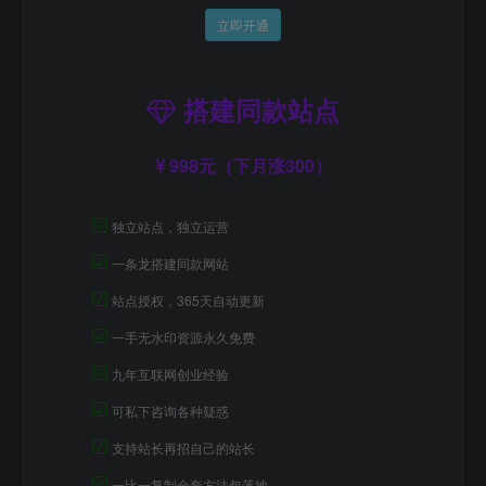
立即开通
搭建同款站点
998元（下月涨300）
☑
独立站点，独立运营
☑
一条龙搭建同款网站
☑
站点授权，365天自动更新
☑
一手无水印资源永久免费
☑
九年互联网创业经验
☑
可私下咨询各种疑惑
☑
支持站长再招自己的站长
☑
一比一复制全套方法包落地