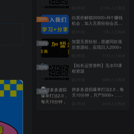
2年前
2.1W+人已阅读
白菜价解锁20000+N个赚钱
TOP3
机会，加入无畏轻创会员，
全站资源免费学习。
3年前
1W+人已阅读
加盟无畏轻创，搭建同款项
TOP4
目资源站，实现日入2000+
3年前
7151人已阅读
【站长运营资料】无水印课
TOP5
程资源
3年前
6684人已阅读
拼多多虚拟爆单打法2.0，每
TOP6
天10分钟，月产5000+，从0
到1赚收益教程
2年前
3403人已阅读