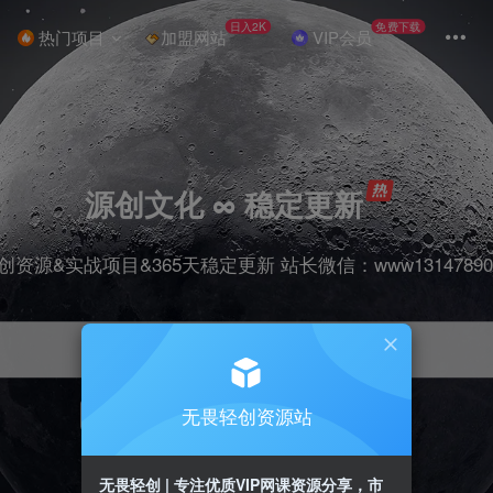
日入2K
免费下载
热门项目
加盟网站
VIP会员
源创文化 ∞ 稳定更新
创资源&实战项目&365天稳定更新 站长微信：www13147890
无畏轻创资源站
项目
抖音
引流
剪辑
短视频
带货
无畏轻创 | 专注优质VIP网课资源分享，市