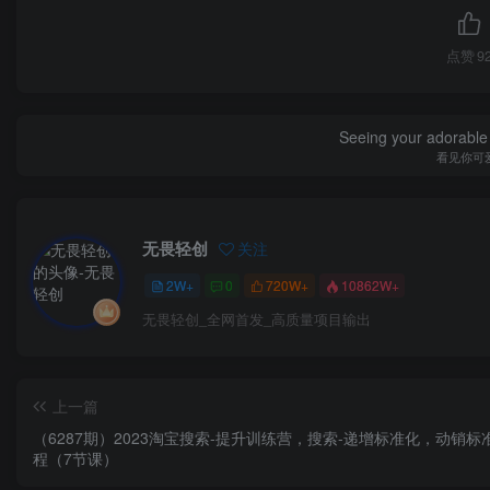
点赞
9
Seeing your adorable 
看见你可
无畏轻创
关注
2W+
0
720W+
10862W+
无畏轻创_全网首发_高质量项目输出
上一篇
（6287期）2023淘宝搜索-提升训练营，搜索-递增标准化，动销标
程（7节课）