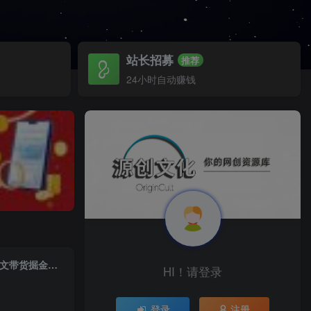
站长招募
推荐
24小时自动赚钱
（6289期）不出镜 不直播 图片剪辑日入1000+2023后半年风口项目抖音图文带货掘金计划
HI！请登录
登录
注册