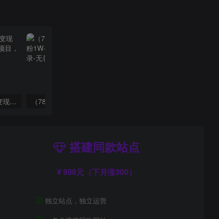
（8409期）几篇图文一周变现1500＋，深度拆解面试掘金项目，小白轻松上手
（7814期）抖音新赛道，3天涨粉1W+，变现多样，giao哥英文语录
搭建同款站点
998元（下月涨300）
☑
独立站点，独立运营
☑