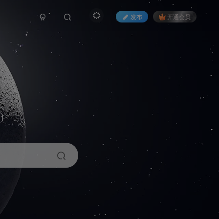
发布
开通会员
1