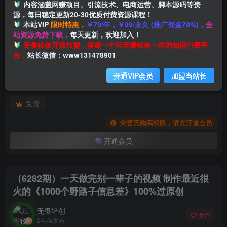
内容涵盖网赚项目、引流技术、电商运营、脚本源码等资
源，每日稳定更新20-30优质付费资源课程！
本站VIP
限时特惠，
￥79/年，￥99/永久 (推广佣金70%)，
全
首页
创业课程
会员专属
正文
站资源免费下载，
每天更新，欢迎加入！
付费阅读
无畏轻创开放加盟，搭建一个和无畏轻创一样的知识付费平
（6282期）一天做完别一辈子的视频 制作最近很火的《1000个野路子信息差》100%过原创
台，
站长微信：www131478901
此内容为付费阅读，请付费后查看
开通VIP会员
加盟当站长
会员专属资源
免费
您暂无购买权限，请先开通会员
开通会员
（6282期）一天做完别一辈子的视频 制作最近很
火的《1000个野路子信息差》100%过原创
无畏轻创
关注
2年前发布