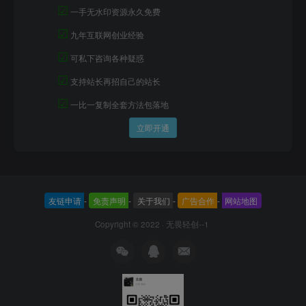
☑
一手无水印资源永久免费
☑
九年互联网创业经验
☑
可私下咨询各种疑惑
☑
支持站长再招自己的站长
☑
一比一复制全套方法包落地
立即开通
友链申请
-
免责声明
-
关于我们
-
广告合作
-
网站地图
Copyright © 2022 ·
无畏轻创--1