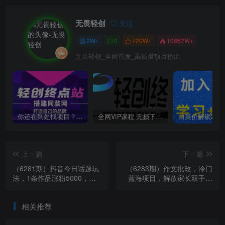
无畏轻创
关注
2W+
0
720W+
10862W+
无畏轻创_全网首发_高质量项目输出
你还在到处找项目？还在当韭菜？我靠卖项目一个月收入5万+，曾经我也是个失败者。
全网VIP课程 无损下载~
上一篇
下一篇
（6281期）抖音今日话题玩
（6283期）作文批改，冷门
法，1条作品涨粉5000，私
蓝海项目，解放家长双手，
域高利润单品转化 一部手机
利用ai变现，每单赚30-60元
日入500
不等
相关推荐