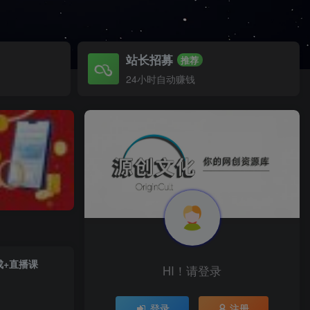
站长招募
推荐
24小时自动赚钱
成+直播课
HI！请登录
登录
注册