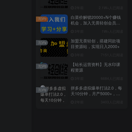
2年前
2.1W+人已阅读
白菜价解锁20000+N个赚钱
TOP3
机会，加入无畏轻创会员，
全站资源免费学习。
3年前
1W+人已阅读
加盟无畏轻创，搭建同款项
TOP4
目资源站，实现日入2000+
3年前
7151人已阅读
【站长运营资料】无水印课
TOP5
程资源
3年前
6684人已阅读
拼多多虚拟爆单打法2.0，每
TOP6
天10分钟，月产5000+，从0
到1赚收益教程
2年前
3403人已阅读