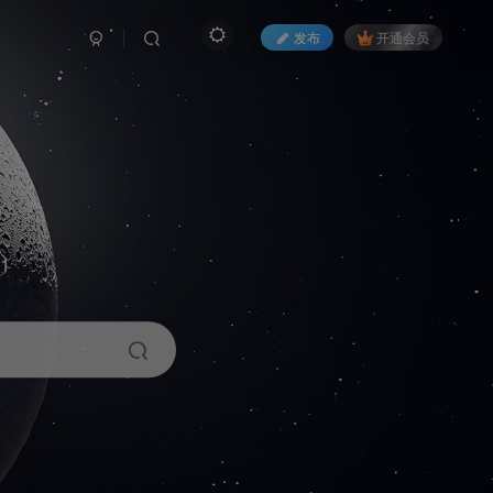
发布
开通会员
1