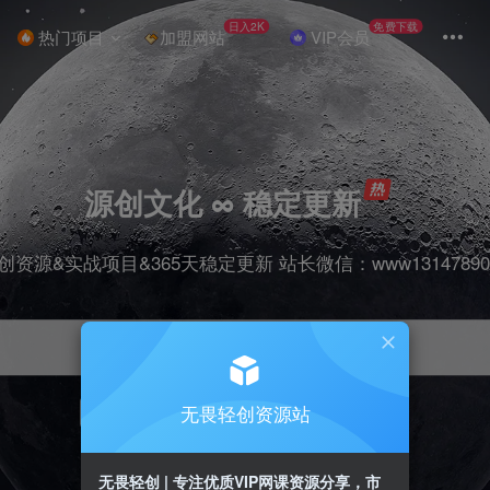
日入2K
免费下载
热门项目
加盟网站
VIP会员
源创文化 ∞ 稳定更新
创资源&实战项目&365天稳定更新 站长微信：www13147890
无畏轻创资源站
项目
抖音
引流
剪辑
短视频
带货
无畏轻创 | 专注优质VIP网课资源分享，市