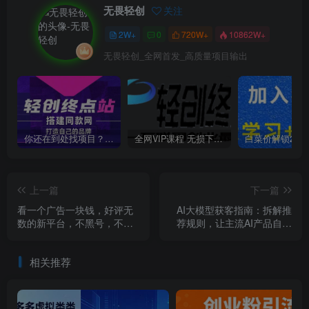
无畏轻创
关注
2W+
0
720W+
10862W+
无畏轻创_全网首发_高质量项目输出
你还在到处找项目？还在当韭菜？我靠卖项目一个月收入5万+，曾经我也是个失败者。
全网VIP课程 无损下载~
上一篇
下一篇
看一个广告一块钱，好评无
AI大模型获客指南：拆解推
数的新平台，不黑号，不养
荐规则，让主流AI产品自发
机，一撸几十块钱还是不错
推荐你的生意 ，实现免费引
的【揭秘】
流
相关推荐