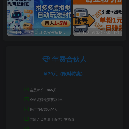
拼多多虚拟类目自动玩法揭秘，机器人自动回复+发货，新手也能轻松月入 1-5W
年费合伙人
79元（限时特惠）
☑
会员时长：365天
☑
全站资源免费获取1年
☑
推广佣金高达50％
☑
内部会员专属【微信】交流群
☑
=====================