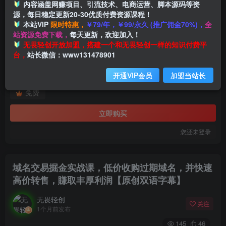
内容涵盖网赚项目、引流技术、电商运营、脚本源码等资
源，每日稳定更新20-30优质付费资源课程！
本站VIP
限时特惠，
￥79/年，￥99/永久 (推广佣金70%)，
全
付费资源
站资源免费下载，
每天更新，欢迎加入！
域名交易掘金实战课，低价收购过期域名，并快速高价转售，賺取丰厚利润【原创双语字幕】
无畏轻创开放加盟，搭建一个和无畏轻创一样的知识付费平
此内容为付费资源，请付费后查看
台，
站长微信：www131478901
9.9
开通VIP会员
加盟当站长
打赏
免费
立即购买
您还未登录
域名交易掘金实战课，低价收购过期域名，并快速
高价转售，賺取丰厚利润【原创双语字幕】
无畏轻创
关注
1个月前发布
145
46