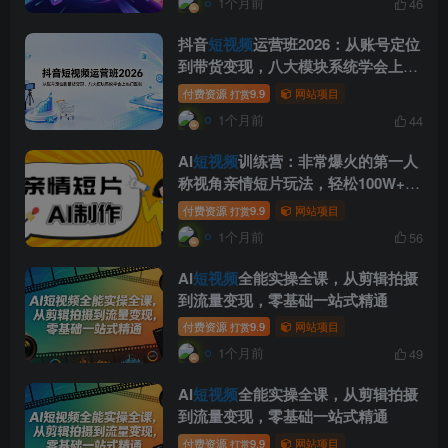
1个月前
46
抖音
短视频
运营班2026：从账号定位
到带货变现，八大模块系统学会上热
门涨粉
付费资源
9.9
网站项目
打赏
1个月前
44
AI
短视频
训练营：非常爆火的第一人
称视角亲情短片玩法，轻松100W+
(附提示词)
付费资源
9.9
网站项目
打赏
1个月前
56
AI
短视频
全能实操全课，从剪辑拍摄
到流量变现，零基础一站式精通
付费资源
9.9
网站项目
打赏
1个月前
49
AI
短视频
全能实操全课，从剪辑拍摄
到流量变现，零基础一站式精通
付费资源
9.9
网站项目
打赏