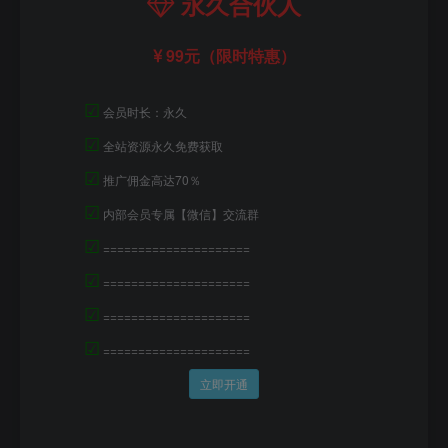
永久合伙人
99元（限时特惠）
☑
会员时长：永久
☑
全站资源永久免费获取
☑
推广佣金高达70％
☑
内部会员专属【微信】交流群
☑
=====================
☑
=====================
☑
=====================
☑
=====================
立即开通