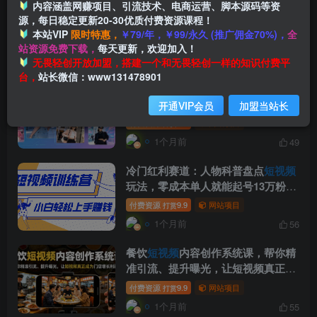
餐饮
短视频
系统课：老板IP+10+1到
内容涵盖网赚项目、引流技术、电商运营、脚本源码等资
源，每日稳定更新20-30优质付费资源课程！
店理由+爆款钩子，实战案例拆解让
本站VIP
限时特惠，
￥79/年，￥99/永久 (推广佣金70%)，
全
门店客流翻倍
付费资源
9.9
网站项目
打赏
站资源免费下载，
每天更新，欢迎加入！
1个月前
54
无畏轻创开放加盟，搭建一个和无畏轻创一样的知识付费平
台，
站长微信：www131478901
AI服装动态短片创作课：依托产品详
情与穿搭原图，巧用抖音智能成片一
开通VIP会员
加盟当站长
键生成带货
短视频
付费资源
9.9
网站项目
打赏
1个月前
49
冷门红利赛道：人物科普盘点
短视频
玩法，零成本单人就能起号13万粉
丝，单条点赞破10万
付费资源
9.9
网站项目
打赏
1个月前
56
餐饮
短视频
内容创作系统课，帮你精
准引流、提升曝光，让短视频真正成
为门店增长利器
付费资源
9.9
网站项目
打赏
1个月前
55