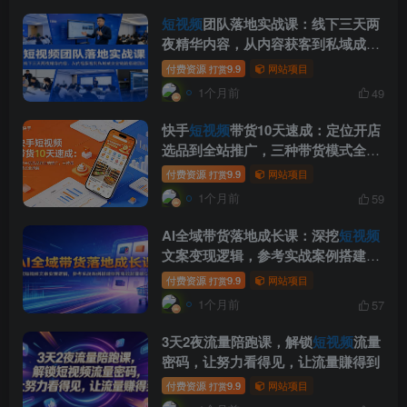
短视频
团队落地实战课：线下三天两
夜精华内容，从内容获客到私域成交
全链路搭建团队
付费资源
9.9
网站项目
打赏
1个月前
49
快手
短视频
带货10天速成：定位开店
选品到全站推广，三种带货模式全拆
解
付费资源
9.9
网站项目
打赏
1个月前
59
AI全域带货落地成长课：深挖
短视频
文案变现逻辑，参考实战案例搭建矩
阵高效起量破GMV
付费资源
9.9
网站项目
打赏
1个月前
57
3天2夜流量陪跑课，解锁
短视频
流量
密码，让努力看得见，让流量賺得到
付费资源
9.9
网站项目
打赏