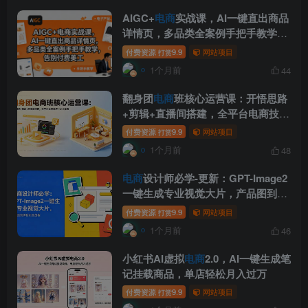
AIGC+
电商
实战课，AI一键直出商品
详情页，多品类全案例手把手教学，
告别付费美工(更新)
付费资源
9.9
网站项目
打赏
1个月前
44
翻身团
电商
班核心运营课：开悟思路
+剪辑+直播间搭建，全平台电商技巧
一站式掌握
付费资源
9.9
网站项目
打赏
1个月前
48
电商
设计师必学-更新：GPT-Image2
一键生成专业视觉大片，产品图到详
情页全流程
付费资源
9.9
网站项目
打赏
1个月前
46
小红书AI虚拟
电商
2.0，AI一键生成笔
记挂载商品，单店轻松月入过万
付费资源
9.9
网站项目
打赏