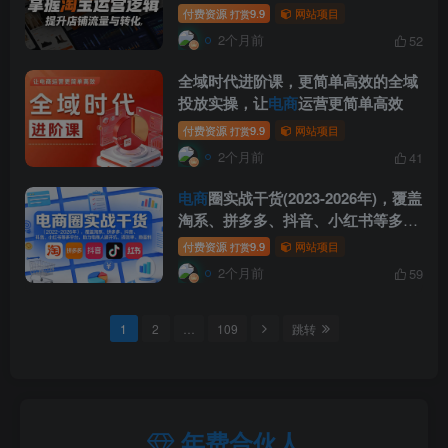
万相台等，掌握淘宝运营逻辑，提升
付费资源
9.9
网站项目
打赏
店铺流量与转化
2个月前
52
全域时代进阶课，更简单高效的全域
投放实操，让
电商
运营更简单高效
付费资源
9.9
网站项目
打赏
2个月前
41
电商
圈实战干货(2023-2026年)，覆盖
淘系、拼多多、抖音、小红书等多平
台，助力电商人避开坑、提效率、稳
付费资源
9.9
网站项目
打赏
盈利(更新5月19日)
2个月前
59
1
2
…
109
跳转
年费合伙人