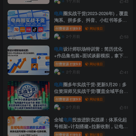
1个月前
43
电商
圈实战干货(2023-2026年)，覆盖
淘系、拼多多、抖音、小红书等多平
台，助力电商人避开坑、提效率、稳
付费资源
9.9
网站项目
打赏
盈利(更新5月29日)
2个月前
53
电商
设计师职场特训营：简历优化
+作品集包装+面试谈薪模拟，拿下高
薪offer全攻略
付费资源
9.9
网站项目
打赏
2个月前
41
电商
圈多年实战干货-更新5月20：多
位资深师兄实战干货/覆盖全域平台，
中小卖家可复制的盈利指南
付费资源
9.9
网站项目
打赏
2个月前
51
全域
电商
投放进阶实战课：体系化起
号框架+计划搭建+拉新收割，让电商
运营更简单高效
付费资源
9.9
网站项目
打赏