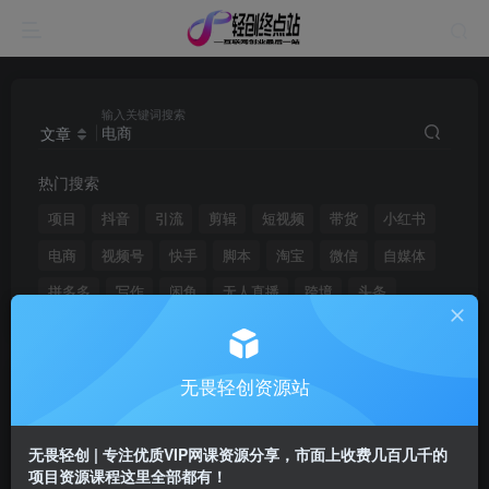
输入关键词搜索
文章
热门搜索
项目
抖音
引流
剪辑
短视频
带货
小红书
电商
视频号
快手
脚本
淘宝
微信
自媒体
拼多多
写作
闲鱼
无人直播
跨境
头条
无畏轻创资源站
文章
用户
搜索[
电商
]，共找到
1961
个文章
无畏轻创 | 专注优质VIP网课资源分享，市面上收费几百几千的
项目资源课程这里全部都有！