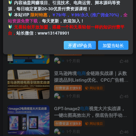
ozon
电商
平台精细化运营，结合实战
内容涵盖网赚项目、引流技术、电商运营、脚本源码等资
源，每日稳定更新20-30优质付费资源课程！
案例解析平台活动、促销设置与退货
本站VIP
限时特惠，
￥79/年，￥99/永久 (推广佣金70%)，
全
策略，助你规避风险、提升销量
付费资源
9.9
网站项目
打赏
站资源免费下载，
每天更新，欢迎加入！
1个月前
47
无畏轻创开放加盟，搭建一个和无畏轻创一样的知识付费平
台，
站长微信：www131478901
请美工太贵？自己设计太难？AI一键
直出
电商
详情页+产品视频，零基础
开通VIP会员
加盟当站长
做出专业级效果
付费资源
9.9
网站项目
打赏
1个月前
48
亚马逊跨境
电商
全链路实战课｜从数
据选品到Listing优化、CPC广告精细
化操盘落地
付费资源
9.9
网站项目
打赏
1个月前
45
GPT-Image2
电商
视觉大片实战课，
一键出图高效出片，彻底告别手动繁
琐修图(更新)
付费资源
9.9
网站项目
打赏
1个月前
46