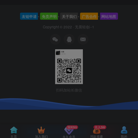
友链申请
-
免责声明
-
关于我们
-
广告合作
-
网站地图
Copyright © 2022 ·
无畏轻创--1
扫码加站长微信
限时99
月入5W
本站主题由Zibll子比主题强力驱动
联系作者
主页
加入我们
同款搭建
我的
永久会员