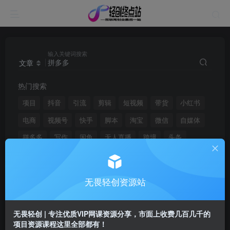
输入关键词搜索
文章
热门搜索
项目
抖音
引流
剪辑
短视频
带货
小红书
电商
视频号
快手
脚本
淘宝
微信
自媒体
拼多多
写作
闲鱼
无人直播
跨境
头条
无畏轻创资源站
文章
用户
搜索[
拼多多
]，共找到
765
个文章
无畏轻创 | 专注优质VIP网课资源分享，市面上收费几百几千的
项目资源课程这里全部都有！