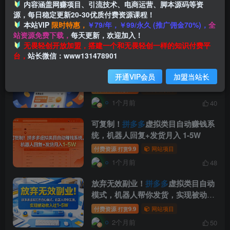
低成本高收益！
拼多多
虚拟类目无人
内容涵盖网赚项目、引流技术、电商运营、脚本源码等资
源，每日稳定更新20-30优质付费资源课程！
店玩法，机器人自动处理订单月入五
本站VIP
限时特惠，
￥79/年，￥99/永久 (推广佣金70%)，
全
位数【揭秘】
付费资源
9.9
网站项目
打赏
站资源免费下载，
每天更新，欢迎加入！
1个月前
57
无畏轻创开放加盟，搭建一个和无畏轻创一样的知识付费平
台，
站长微信：www131478901
拼多多
年费会员，实经验分享操，时
长拉满，干货拉满(更新26年06月02
开通VIP会员
加盟当站长
日)
付费资源
9.9
网站项目
打赏
1个月前
40
可复制！
拼多多
虚拟类目自动赚钱系
统，机器人回复+发货月入 1-5W
付费资源
9.9
网站项目
打赏
1个月前
48
放弃无效副业！
拼多多
虚拟类目自动
模式，机器人帮你发货，实现被动收
入过1-5W【揭秘】
付费资源
9.9
网站项目
打赏
2个月前
50