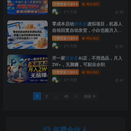
眼收米
付费资源
9.9
网站项目
打赏
2个月前
52
零成本启动
拼多多
虚拟项目，机器人
自动回复自动发货，小白也能月入1-
5W【揭秘】
付费资源
9.9
网站项目
打赏
2个月前
51
开一家
拼多多
AI店，不用选品，月入
2W+，无脑赚，可副业全职
付费资源
9.9
网站项目
打赏
2个月前
41
1
2
…
43
跳转
年费合伙人