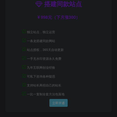
搭建同款站点
998元（下月涨300）
☑
独立站点，独立运营
☑
一条龙搭建同款网站
☑
站点授权，365天自动更新
☑
一手无水印资源永久免费
☑
九年互联网创业经验
☑
可私下咨询各种疑惑
☑
支持站长再招自己的站长
☑
一比一复制全套方法包落地
立即开通