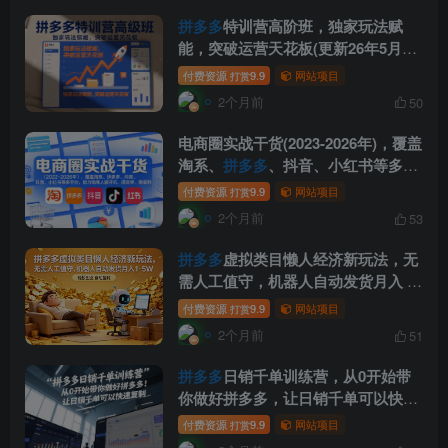
拼多多
特训营高阶班，独家玩法赋
能，突破运营天花板(更新26年5月29
日)
付费资源
9.9
网站项目
打赏
2个月前
50
电商圈实战干货(2023-2026年)，覆盖
淘系、
拼多多
、抖音、小红书等多平
台，助力电商人避开坑、提效率、稳
付费资源
9.9
网站项目
打赏
盈利(更新5月29日)
2个月前
53
拼多多
虚拟类目懒人经济新玩法，无
需人工值守，机器人自动发货月入 1-
5W
付费资源
9.9
网站项目
打赏
2个月前
51
拼多多
日销千单训练营，从0开始带
你做好拼多多，让日销千单可以快速
复制(更新26年5月)
付费资源
9.9
网站项目
打赏