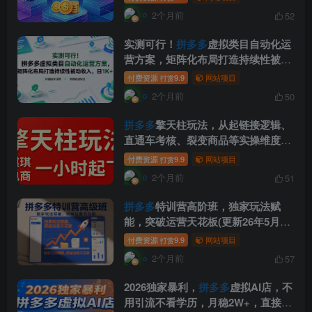
2个月前
52
实测可行！
拼多多
虚拟类目自动化运
营方案，矩阵化布局打造持续性被动
收入，日1K+【揭秘】
付费资源
9.9
网站项目
打赏
2个月前
50
拼多多
擎天柱玩法，从起链接逻辑、
直通车考核、裂变商品等实操维度，
教你快速起店且稳定获流(更新2026
付费资源
9.9
网站项目
打赏
年5月)
2个月前
51
拼多多
特训营高阶班，独家玩法赋
能，突破运营天花板(更新26年5月23
日)
付费资源
9.9
网站项目
打赏
2个月前
57
2026独家暴利，
拼多多
虚拟AI店，不
用引流不看学历，月稳2W+，直接闭