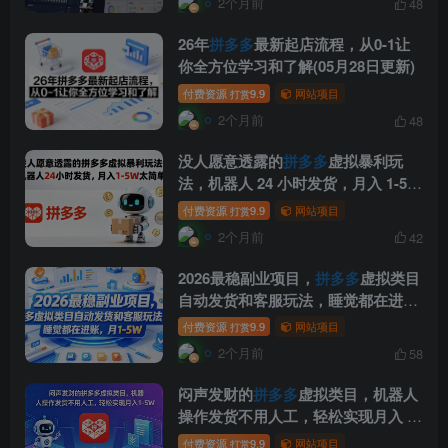
2个月前
48
26年
拼多多
最新起店流程，从0-1让
你全方位学习和了解(05月28日更新)
付费资源
9.9
网站项目
打赏
2个月前
48
没人愿意透露的
拼多多
虚拟暴利玩
法，机器人 24 小时发货，月入 1-5W
太简单
付费资源
9.9
网站项目
打赏
2个月前
42
2026最稳副业项目，
拼多多
虚拟类目
自动发货和客服玩法，睡觉都在进
账，月1-5W【揭秘】
付费资源
9.9
网站项目
打赏
2个月前
58
闷声发财的
拼多多
虚拟类目，机器人
操作发货不用人工，轻松实现月入 1-
5W
付费资源
9.9
网站项目
打赏