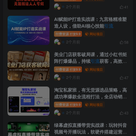
2个月前
41
AI赋能IP打造实战课：九宫格精准塑
造人设，借助AI核心技能
引流
付费资源
9.9
网站项目
打赏
2个月前
58
美业门店获客破局课，通过小红书矩
阵打爆爆品，持续
引流
获客，高效提
升门店到店成交业绩
付费资源
9.9
网站项目
打赏
2个月前
47
淘宝私家班，有无货源选品策略，高
成功率爆款全流程打法，全店动销与
淘短+付费
引流
(更新2026年5月22日)
付费资源
9.9
网站项目
打赏
2个月前
43
绿幕虚拟直播带货实战课：玩转抖音
视频号开播玩法，软硬件搭建运营全