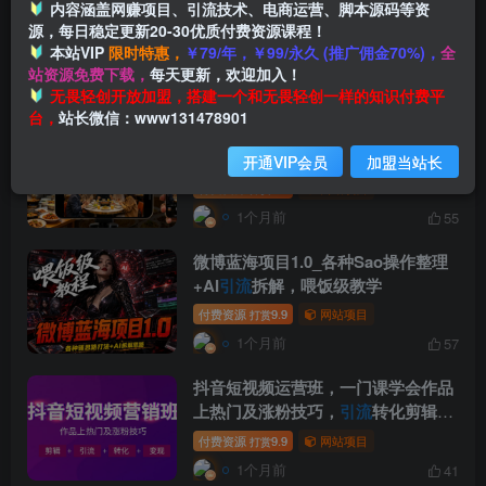
AI大模型获客指南：拆解推荐规则，
内容涵盖网赚项目、引流技术、电商运营、脚本源码等资
源，每日稳定更新20-30优质付费资源课程！
让主流AI产品自发推荐你的生意 ，实
本站VIP
限时特惠，
￥79/年，￥99/永久 (推广佣金70%)，
全
现免费
引流
付费资源
9.9
网站项目
打赏
站资源免费下载，
每天更新，欢迎加入！
1个月前
59
无畏轻创开放加盟，搭建一个和无畏轻创一样的知识付费平
台，
站长微信：www131478901
餐饮短视频内容创作系统课，帮你精
准
引流
、提升曝光，让短视频真正成
开通VIP会员
加盟当站长
为门店增长利器
付费资源
9.9
网站项目
打赏
1个月前
55
微博蓝海项目1.0_各种Sao操作整理
+AI
引流
拆解，喂饭级教学
付费资源
9.9
网站项目
打赏
1个月前
57
抖音短视频运营班，一门课学会作品
上热门及涨粉技巧，
引流
转化剪辑变
现(2026年5月)
付费资源
9.9
网站项目
打赏
1个月前
41