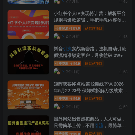
2个月前
45
小红书个人IP变现特训营：解析平台
规则与爆款逻辑，手把手教内容创作
引流
带货做私域
付费资源
9.9
网站项目
打赏
2个月前
48
抖音
引流
实战新套路，挂机自动引流
截流精准锁定客户，月收益破 2W+
付费资源
9.9
网站项目
打赏
2个月前
53
矩阵获客终点站第12期线下课 2026
年5月22-23号 保姆式拆解万级线索
引
流
矩阵打法
付费资源
9.9
网站项目
打赏
2个月前
52
国外网站出售虚拟商品，人人可做，
只需简单上传，不用
引流
，最简单得
网赚项目
付费资源
9.9
网站项目
打赏