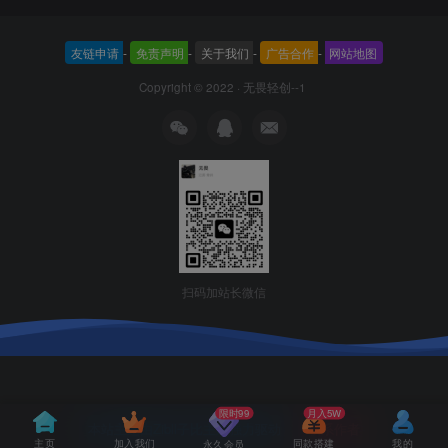
友链申请
-
免责声明
-
关于我们
-
广告合作
-
网站地图
Copyright © 2022 ·
无畏轻创--1
扫码加站长微信
限时99
月入5W
本站主题由Zibll子比主题强力驱动
联系作者
主页
加入我们
同款搭建
我的
永久会员