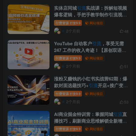
实体店同城
引流
实战课：拆解短视频
爆客逻辑，手把手教学制作引流视频
复制成功玩法
付费资源
9.9
网站项目
打赏
2个月前
48
YouTube 自动客户
引流
，享受无需
247 工作的收入奇迹！【原创双语字
幕】
付费资源
9.9
网站项目
打赏
2个月前
51
涨粉又赚钱的小红书实战营62期：爆
款封面选题技巧+
引流
开店+接广变现
全链路
付费资源
9.9
网站项目
打赏
2个月前
53
AI商业掘金特训营：掌握同城
引流
直
播技巧，刷新商业思维解锁全新增收
路径
付费资源
9.9
网站项目
打赏