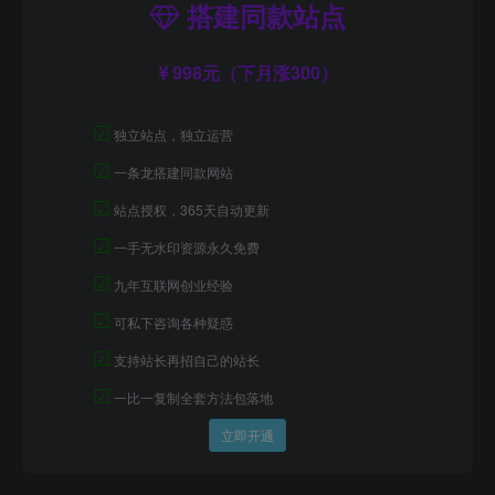
搭建同款站点
998元（下月涨300）
☑
独立站点，独立运营
☑
一条龙搭建同款网站
☑
站点授权，365天自动更新
☑
一手无水印资源永久免费
☑
九年互联网创业经验
☑
可私下咨询各种疑惑
☑
支持站长再招自己的站长
☑
一比一复制全套方法包落地
立即开通