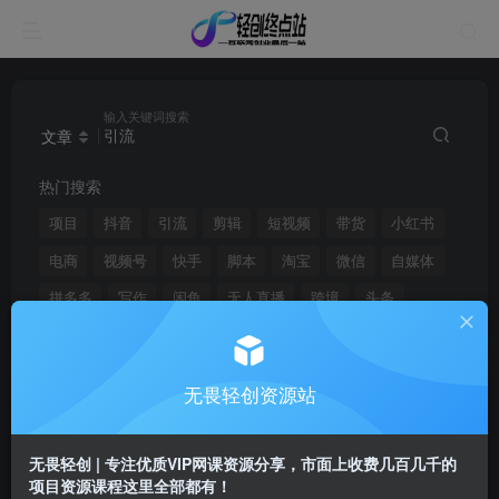
输入关键词搜索
文章
热门搜索
项目
抖音
引流
剪辑
短视频
带货
小红书
电商
视频号
快手
脚本
淘宝
微信
自媒体
拼多多
写作
闲鱼
无人直播
跨境
头条
无畏轻创资源站
文章
用户
搜索[
引流
]，共找到
3351
个文章
无畏轻创 | 专注优质VIP网课资源分享，市面上收费几百几千的
项目资源课程这里全部都有！