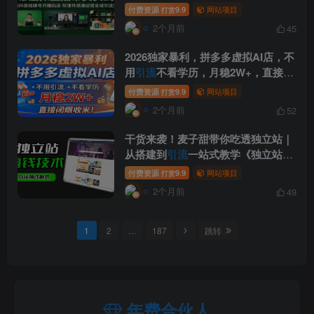
域
引流
变现
付费资源
9.9
网站项目
打赏
2个月前
45
2026独家暴利，拼多多虚拟AI店，不
用
引流
不看学历，月稳2W+，直接闭
眼收米
付费资源
9.9
网站项目
打赏
2个月前
52
干货来袭！麦子甜带你吃透独立站｜
从搭建到
引流
一站式教学《独立站》
第一期
付费资源
9.9
网站项目
打赏
2个月前
49
1
2
…
187
跳转
年费合伙人