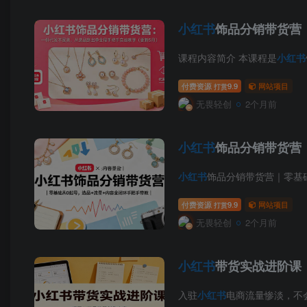
小红书
饰品分销带货营
课程内容简介 本课程是
小红书
付费资源
9.9
网站项目
打赏
无畏轻创
2个月前
小红书
饰品分销带货营｜
小红书
饰品分销带货营｜零基础从
付费资源
9.9
网站项目
打赏
无畏轻创
2个月前
小红书
带货实战进阶课
入驻
小红书
电商流量惨淡，不会