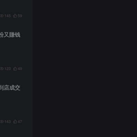
145
59
涨粉又賺钱
123
49
到店成交
143
47