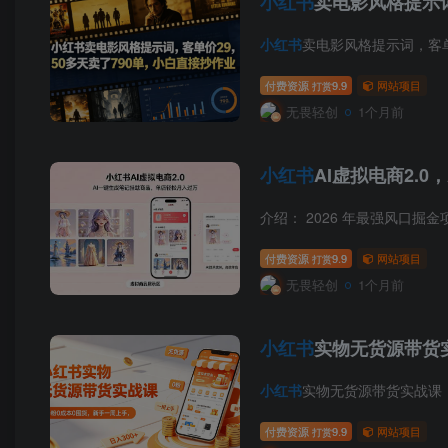
小红书
卖电影风格提示词
小红书
卖电影风格提示词，客单价
付费资源
9.9
网站项目
打赏
无畏轻创
1个月前
小红书
AI虚拟电商2.
介绍： 2026 年最强风口掘
付费资源
9.9
网站项目
打赏
无畏轻创
1个月前
小红书
实物无货源带货实
小红书
实物无货源带货实战课｜0
付费资源
9.9
网站项目
打赏