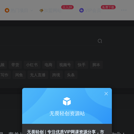
日入2K
免费下载
热门项目
加盟网站
VIP会员
视频
带货
小红书
电商
视频号
快手
脚本
写作
闲鱼
无人直播
跨境
头条
无畏轻创资源站
无畏轻创 | 专注优质VIP网课资源分享，市