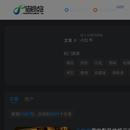
NEW
网站首页
创业课程
输入关键词搜索
文章
热门搜索
项目
抖音
引流
剪辑
短
淘宝
微信
自媒体
拼多多
文章
用户
搜索[
小红书
]，共找到
2251
个文章