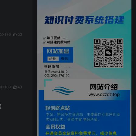
176
50
139
43
)