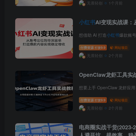
无畏轻创
1个月前
小红书
AI变现实战课
想借助 AI 打造
小红书
爆款账号
付费资源
9.9
网站项目
打赏
无畏轻创
2个月前
OpenClaw龙虾工
想要上手 OpenClaw 龙虾应
付费资源
9.9
网站项目
打赏
无畏轻创
2个月前
电商圈实战干货(2023
人避开坑、提效率、稳盈