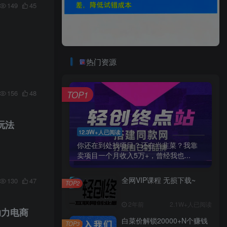
149
45
热门资源
156
48
TOP1
玩法
12.3W+人已阅读
你还在到处找项目？还在当韭菜？我靠
卖项目一个月收入5万+，曾经我也...
全网VIP课程 无损下载~
130
47
TOP2
2年前
2.1W+人已阅读
助力电商
白菜价解锁20000+N个赚钱
TOP3