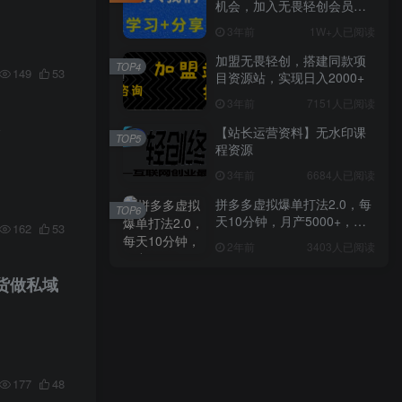
机会，加入无畏轻创会员，
全站资源免费学习。
3年前
1W+人已阅读
加盟无畏轻创，搭建同款项
TOP4
149
53
目资源站，实现日入2000+
3年前
7151人已阅读
【站长运营资料】无水印课
TOP5
程资源
3年前
6684人已阅读
拼多多虚拟爆单打法2.0，每
TOP6
天10分钟，月产5000+，从0
162
53
到1赚收益教程
2年前
3403人已阅读
货做私域
177
48