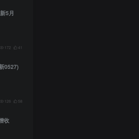
新5月
172
41
527)
126
58
增收