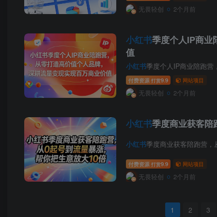
无畏轻创
2个月前
小红书
季度个人IP商
值
小红书
季度个人IP商业陪跑营，
付费资源
9.9
网站项目
打赏
无畏轻创
2个月前
小红书
季度商业获客陪
小红书
季度商业获客陪跑营，从0
付费资源
9.9
网站项目
打赏
无畏轻创
2个月前
1
2
3