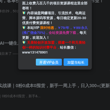
，客单价29，50多天卖了790单，小白直接抄作业！
面上收费几百几千的项目资源课程这里全部
都有！
29，50多天卖了790单ʌ...
内容涵盖网赚项目、引流技术、电商运
营、脚本源码等资源，每日稳定更新20-30
优质付费资源课程！
本站VIP
限时特惠，
￥79/年，￥99/永久
(推广佣金70%)，
全站资源免费下载，
每天
更新，欢迎加入！
无畏轻创开放加盟，搭建一个和无畏轻
0，AI一键生成笔记挂载商品，单店轻松月入过万
创一样的知识付费平台，
站长微信：
www131478901
金项目来了 ——
小红书
AI 虚拟&#...
开通VIP会员
加盟当站长
战课｜0粉0成本0囤货，新手一周上手，日入300+(更新
粉0成本0囤货，新手&...