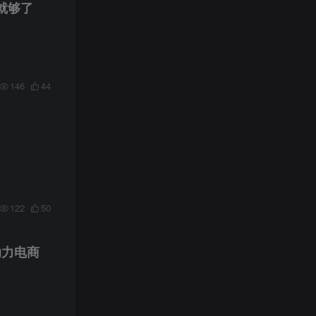
就够了
146
44
122
50
助力电商