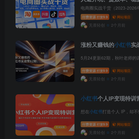
电商圈实战干货（2023-2026
付费资源
9.9
网站项目
打赏
无畏轻创
2个月前
涨粉又赚钱的
小红书
实
5月24更新62期，秋叶老师的课
付费资源
9.9
网站项目
打赏
无畏轻创
2个月前
小红书
个人IP变现特
想在
小红书
打造个人 IP，却不
付费资源
9.9
网站项目
打赏
无畏轻创
2个月前