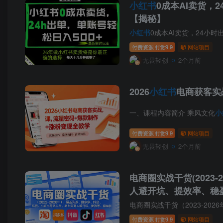
小红书
0成本AI卖货，
【揭秘】
小红书
0成本AI卖货，24小时
付费资源
9.9
网站项目
打赏
无畏轻创
2个月前
2026
小红书
电商获客实
一、课程内容简介 乘风文化
小
付费资源
9.9
网站项目
打赏
无畏轻创
2个月前
电商圈实战干货(2023
人避开坑、提效率、稳盈
电商圈实战干货（2023-2026
付费资源
9.9
网站项目
打赏