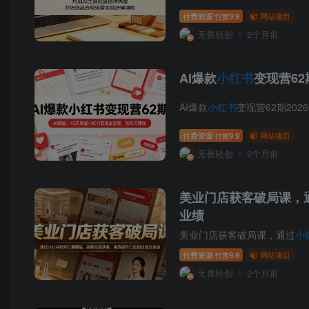
付费资源
9.9
网站项目
打赏
无畏轻创
2个月前
AI爆款
小红书
变现营62
AI爆款
小红书
变现营62期202
付费资源
9.9
网站项目
打赏
无畏轻创
2个月前
美业门店获客破局课，
业绩
美业门店获客破局课，通过
小
付费资源
9.9
网站项目
打赏
无畏轻创
2个月前