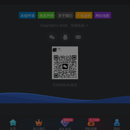
友链申请
-
免责声明
-
关于我们
-
广告合作
-
网站地图
Copyright © 2022 ·
无畏轻创--1
扫码加站长微信
限时99
月入5W
本站主题由Zibll子比主题强力驱动
联系作者
主页
加入我们
同款搭建
我的
永久会员