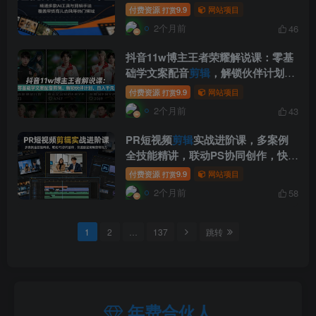
等热门领域
付费资源
9.9
网站项目
打赏
2个月前
46
抖音11w博主王者荣耀解说课：零基
础学文案配音
剪辑
，解锁伙伴计划，
日入千元
付费资源
9.9
网站项目
打赏
2个月前
43
PR短视频
剪辑
实战进阶课，多案例
全技能精讲，联动PS协同创作，快速
练就商用剪辑能力
付费资源
9.9
网站项目
打赏
2个月前
58
1
2
…
137
跳转
年费合伙人