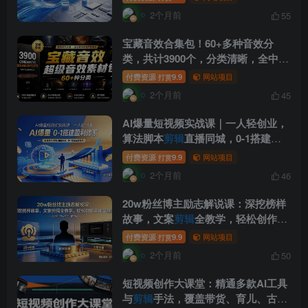
2个月前
55
宝藏音效合集包！60+多种音效分
类，共计3900个，分类清晰，全中文
分类，高品质
剪辑
音效素材包
付费资源
9.9
网站项目
打赏
2个月前
45
AI爆量短视频实战课｜一人轻创业，
算法脚本
剪辑
直播同城，0-1搭建盈
利体系
付费资源
9.9
网站项目
打赏
2个月前
46
20w粉丝博主励志解说课：深挖榜样
故事，文案
剪辑
全教学，轻松创作正
能量爆款
付费资源
9.9
网站项目
打赏
2个月前
50
短视频创作大课堂：精通多款AI工具
与
剪辑
手法，覆盖带货、育儿、古风