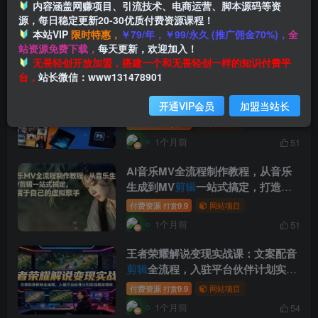
电影制作实战课，从灵感到成片，拍
内容涵盖网赚项目、引流技术、电商运营、脚本源码等资
源，每日稳定更新20-30优质付费资源课程！
摄与
剪辑
真实电影的完整过程【原创
本站VIP
限时特惠，
￥79/年，￥99/永久 (推广佣金70%)，
全
双语字幕】
付费资源
9.9
网站项目
打赏
站资源免费下载，
每天更新，欢迎加入！
1个月前
54
无畏轻创开放加盟，搭建一个和无畏轻创一样的知识付费平
台，
站长微信：www131478901
PR商用
剪辑
实战课：结合多行业实
操案例，联动PS关键帧速成接单剪辑
开通VIP会员
加盟当站长
功底
付费资源
9.9
网站项目
打赏
1个月前
51
AI音乐MV全流程制作教程，从音乐
生成到MV
剪辑
一站式搞定，打造属
于自己的虚拟歌手
付费资源
9.9
网站项目
打赏
1个月前
51
王者荣耀解说变现实战课：文案配音
剪辑
全流程，入驻平台伙伴计划实现
稳定增收
付费资源
9.9
网站项目
打赏
1个月前
54