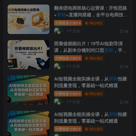
翻身团电商班核心运营课：开悟思路
+
剪辑
+直播间搭建，全平台电商技巧
一站式掌握
付费资源
9.9
网站项目
打赏
1个月前
48
照着做就能出片！19节AI短剧导演
课，从剧本分镜到对口型
剪辑
，手把
手带你跑通全流程(更新
付费资源
9.9
网站项目
打赏
1个月前
44
AI短视频全能实操全课，从
剪辑
拍摄
到流量变现，零基础一站式精通
付费资源
9.9
网站项目
打赏
1个月前
49
AI短视频全能实操全课，从
剪辑
拍摄
到流量变现，零基础一站式精通
付费资源
9.9
网站项目
打赏