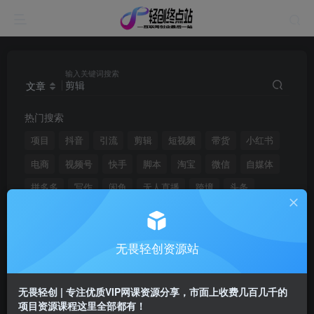
输入关键词搜索
文章
热门搜索
项目
抖音
引流
剪辑
短视频
带货
小红书
电商
视频号
快手
脚本
淘宝
微信
自媒体
拼多多
写作
闲鱼
无人直播
跨境
头条
无畏轻创资源站
文章
用户
搜索[
剪辑
]，共找到
2464
个文章
无畏轻创 | 专注优质VIP网课资源分享，市面上收费几百几千的
项目资源课程这里全部都有！