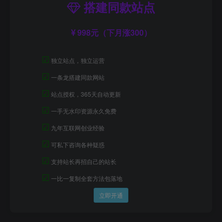
搭建同款站点
998元（下月涨300）
☑
独立站点，独立运营
☑
一条龙搭建同款网站
☑
站点授权，365天自动更新
☑
一手无水印资源永久免费
☑
九年互联网创业经验
☑
可私下咨询各种疑惑
☑
支持站长再招自己的站长
☑
一比一复制全套方法包落地
立即开通