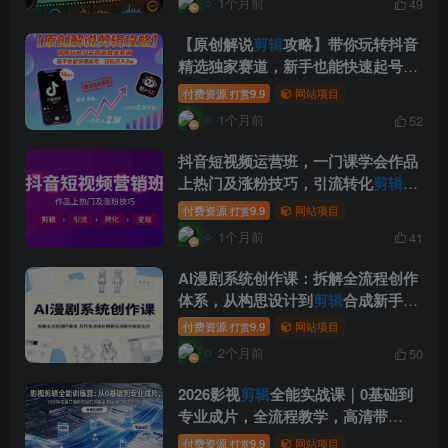
1个月前
49
【原创解说
剪辑
攻略】带你玩转抖音
精选独家赛道，新手也能快速起号，
轻松月入2w(完结)
付费资源
9.9
网站项目
打赏
1个月前
52
抖音短视频运营班，一门课学会作品
上热门及涨粉技巧，引流转化
剪辑
变
现(2026年5月)
付费资源
9.9
网站项目
打赏
1个月前
41
AI漫剧系统创作课：拆解全流程创作
体系，从构思设计到
剪辑
合成新手轻
松出片
付费资源
9.9
网站项目
打赏
2个月前
50
2026影视
剪辑
全能实战课｜0基础到
专业成片，全流程教学，高清带
300G素材
付费资源
9.9
网站项目
打赏